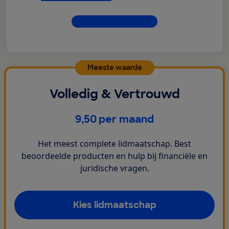
Dit krijg je allemaal
Meeste waarde
Volledig & Vertrouwd
€
9,50
per maand
Het meest complete lidmaatschap. Best
beoordeelde producten en hulp bij financiële en
juridische vragen.
Kies lidmaatschap