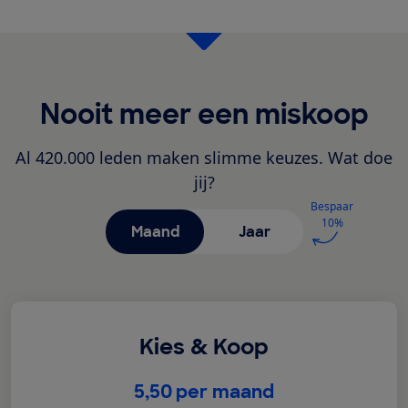
Nooit meer een miskoop
Al 420.000 leden maken slimme keuzes. Wat doe
jij?
Bespaar
10%
Maand
Jaar
Kies & Koop
€
5,50
per maand