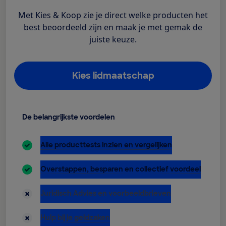
Met Kies & Koop zie je direct welke producten het
best beoordeeld zijn en maak je met gemak de
juiste keuze.
Kies lidmaatschap
De belangrijkste voordelen
inbegrepen:
Alle producttests inzien en vergelijken
inbegrepen:
Overstappen, besparen en collectief voordeel
niet inbegrepen:
Juridisch Advies en voorbeeldbrieven
niet inbegrepen:
Hulp bij je geldzaken