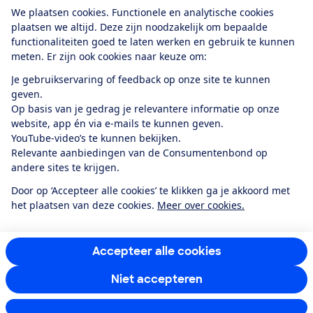
Download de app
We plaatsen cookies. Functionele en analytische cookies
plaatsen we altijd. Deze zijn noodzakelijk om bepaalde
functionaliteiten goed te laten werken en gebruik te kunnen
meten. Er zijn ook cookies naar keuze om:
Alles over de
Consumentenbond-
Je gebruikservaring of feedback op onze site te kunnen
app
geven.
Op basis van je gedrag je relevantere informatie op onze
website, app én via e-mails te kunnen geven.
Algemene Voorwaarden
Privacyverklaring
YouTube-video’s te kunnen bekijken.
Cookiebeleid
Privacyvoorkeuren
Wijzigen & opzeggen
Relevante aanbiedingen van de Consumentenbond op
Toegankelijkheid
andere sites te krijgen.
RSS-feed nieuws
Facebook
Twitter
Instagram
Youtube
LinkedIn
Door op ‘Accepteer alle cookies’ te klikken ga je akkoord met
het plaatsen van deze cookies.
Meer over cookies.
12.901
consumenten
beoordelen de Consumentenbond
met gemiddeld
een
8,4
Accepteer alle cookies
Niet accepteren
Instellingen aanpassen