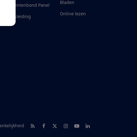
Bladen
Consumentenbond Panel
Online lezen
eld misleiding
RSS-feed nieuws
Facebook
Twitter
Instagram
Youtube
LinkedIn
ankelijkheid