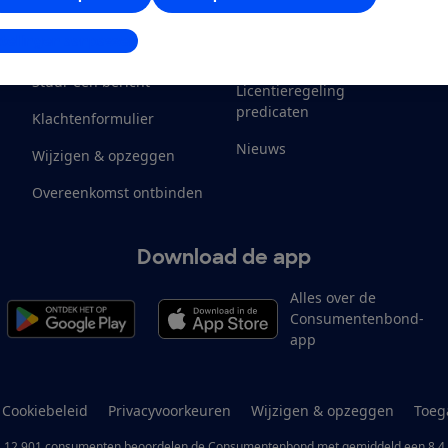
Klantenservice
Werken bij
stellingen aanpassen
Contact
Onze inkomsten
M
Stuur een bericht
Licentieregeling
predicaten
Klachtenformulier
Nieuws
Wijzigen & opzeggen
Overeenkomst ontbinden
Download de app
Alles over de
Consumentenbond-
app
Cookiebeleid
Privacyvoorkeuren
Wijzigen & opzeggen
Toeg
12.901
consumenten
beoordelen de Consumentenbond
met gemiddeld een
8,4