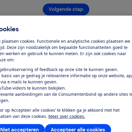
Volgende stap
Heb je al een account?
ookies
Log dan nu in
 plaatsen cookies. Functionele en analytische cookies plaatsen we
tijd. Deze zijn noodzakelijk om bepaalde functionaliteiten goed te
ten werken en gebruik te kunnen meten. Er zijn ook cookies naar
uze om:
 gebruikservaring of feedback op onze site te kunnen geven.
Stap 1 van 2
 basis van je gedrag je relevantere informatie op onze website, a
 via e-mails te kunnen geven.
uTube-video’s te kunnen bekijken.
levante aanbiedingen van de Consumentenbond op andere sites t
Service &
Over ons
ijgen.
Contact
or op ‘Accepteer alle cookies’ te klikken ga je akkoord met het
Wie zijn we
W
aatsen van deze cookies.
Meer over cookies.
Mijn Consumentenbond
Vacatures
S
Niet accepteren
Accepteer alle cookies