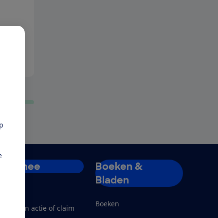
pp
e
Doe mee
Boeken &
Bladen
ord lid
Boeken
teun een actie of claim