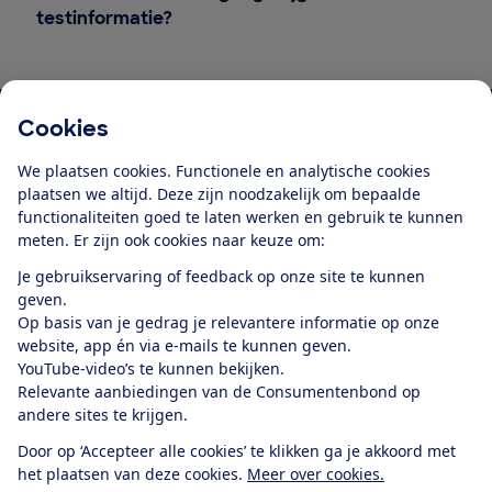
testinformatie?
Cookies
Download de app
We plaatsen cookies. Functionele en analytische cookies
plaatsen we altijd. Deze zijn noodzakelijk om bepaalde
functionaliteiten goed te laten werken en gebruik te kunnen
meten. Er zijn ook cookies naar keuze om:
Alles over de
Consumentenbond-
Je gebruikservaring of feedback op onze site te kunnen
app
geven.
Op basis van je gedrag je relevantere informatie op onze
website, app én via e-mails te kunnen geven.
Algemene Voorwaarden
Privacyverklaring
YouTube-video’s te kunnen bekijken.
Cookiebeleid
Privacyvoorkeuren
Wijzigen & opzeggen
Relevante aanbiedingen van de Consumentenbond op
Toegankelijkheid
andere sites te krijgen.
RSS-feed nieuws
Facebook
Twitter
Instagram
Youtube
LinkedIn
Door op ‘Accepteer alle cookies’ te klikken ga je akkoord met
het plaatsen van deze cookies.
Meer over cookies.
12.901
consumenten
beoordelen de Consumentenbond
met gemiddeld