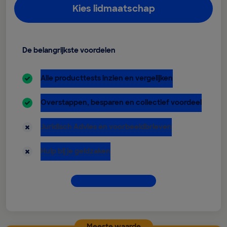
Kies lidmaatschap
De belangrijkste voordelen
inbegrepen:
Alle producttests inzien en vergelijken
inbegrepen:
Overstappen, besparen en collectief voordeel
niet inbegrepen:
Juridisch Advies en voorbeeldbrieven
niet inbegrepen:
Hulp bij je geldzaken
Dit krijg je allemaal
Meeste waarde