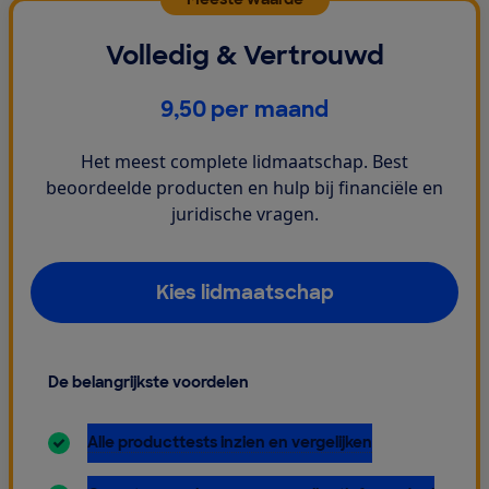
Volledig & Vertrouwd
€
9,50
per maand
Het meest complete lidmaatschap. Best
beoordeelde producten en hulp bij financiële en
juridische vragen.
Kies lidmaatschap
De belangrijkste voordelen
inbegrepen:
Alle producttests inzien en vergelijken