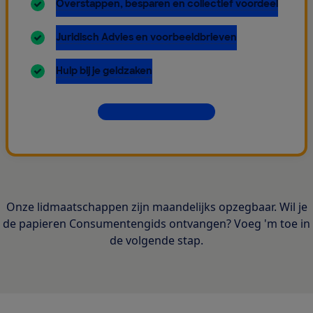
inbegrepen:
Overstappen, besparen en collectief voordeel
inbegrepen:
Juridisch Advies en voorbeeldbrieven
inbegrepen:
Hulp bij je geldzaken
Dit krijg je allemaal
Onze lidmaatschappen zijn maandelijks opzegbaar. Wil je
de papieren Consumentengids ontvangen? Voeg 'm toe in
de volgende stap.