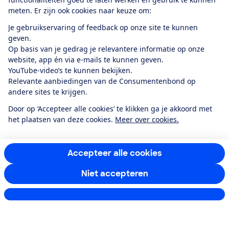
meten. Er zijn ook cookies naar keuze om:
Alles over de
Consumentenbond-
Je gebruikservaring of feedback op onze site te kunnen
app
geven.
Op basis van je gedrag je relevantere informatie op onze
website, app én via e-mails te kunnen geven.
Algemene Voorwaarden
Privacyverklaring
YouTube-video’s te kunnen bekijken.
Cookiebeleid
Privacyvoorkeuren
Wijzigen & opzeggen
Relevante aanbiedingen van de Consumentenbond op
Toegankelijkheid
andere sites te krijgen.
RSS-feed nieuws
Facebook
Twitter
Instagram
Youtube
LinkedIn
Door op ‘Accepteer alle cookies’ te klikken ga je akkoord met
het plaatsen van deze cookies.
Meer over cookies.
12.901
consumenten
beoordelen de Consumentenbond
met gemiddeld
een
8,4
Accepteer alle cookies
Niet accepteren
Instellingen aanpassen