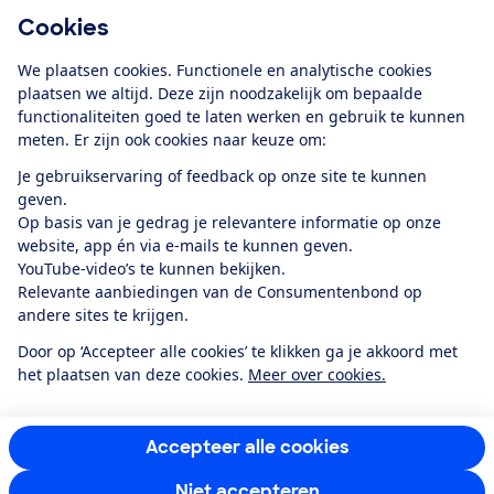
Cookies
Download de app
We plaatsen cookies. Functionele en analytische cookies
plaatsen we altijd. Deze zijn noodzakelijk om bepaalde
functionaliteiten goed te laten werken en gebruik te kunnen
meten. Er zijn ook cookies naar keuze om:
Alles over de
Consumentenbond-
Je gebruikservaring of feedback op onze site te kunnen
app
geven.
Op basis van je gedrag je relevantere informatie op onze
website, app én via e-mails te kunnen geven.
Algemene Voorwaarden
Privacyverklaring
YouTube-video’s te kunnen bekijken.
Cookiebeleid
Privacyvoorkeuren
Wijzigen & opzeggen
Relevante aanbiedingen van de Consumentenbond op
Toegankelijkheid
andere sites te krijgen.
RSS-feed nieuws
Facebook
Twitter
Instagram
Youtube
LinkedIn
Door op ‘Accepteer alle cookies’ te klikken ga je akkoord met
het plaatsen van deze cookies.
Meer over cookies.
12.901
consumenten
beoordelen de Consumentenbond
met gemiddeld
een
8,4
Accepteer alle cookies
Niet accepteren