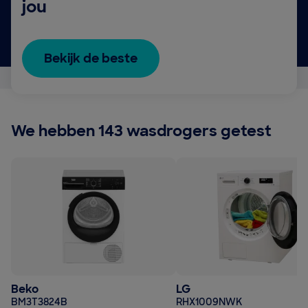
jou
Bekijk de beste
We hebben 143 wasdrogers getest
Beko
LG
BM3T3824B
RHX1009NWK