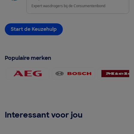
Expert wasdrogers bij de Consumentenbond
Start de Keuzehulp
Populaire merken
AEG 120x60
Bosch 120x60
Miele 
Interessant voor jou