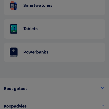
Smartwatches
Tablets
Powerbanks
Best getest
Koopadvies