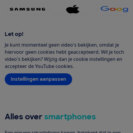
Samsung 120x60
Apple 120x60
Googl
Let op!
Je kunt momenteel geen video's bekijken, omdat je
hiervoor geen cookies hebt geaccepteerd. Wil je toch
video's bekijken? Wijzig dan je cookie instellingen en
accepteer de YouTube cookies.
Instellingen aanpassen
Alles over
smartphones
Een nieuwe smartphone kopen, betekent dat je een