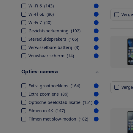
Wi-Fi 6
(
143
)
Wi-Fi 6E
(
86
)
Vergel
Wi-Fi 7
(
40
)
Gezichtsherkenning
(
192
)
Stereoluidsprekers
(
166
)
Verwisselbare batterij
(
3
)
Vouwbaar scherm
(
14
)
Opties: camera
Extra groothoeklens
(
164
)
Vergel
Extra zoomlens
(
86
)
Optische beeldstabilisatie
(
151
)
Filmen in 4K
(
147
)
Filmen met slow-motion
(
182
)