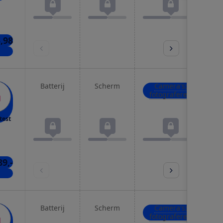
,98
kels
Batterij
Scherm
Camera's:
fotograferen
test
89,-
kels
Batterij
Scherm
Camera's:
fotograferen