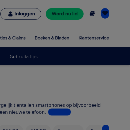
Online lezen
Inloggen
Word nu lid
ties & Claims
Boeken & Bladen
Klantenservice
Gebruikstips
rgelijk tientallen smartphones op bijvoorbeeld
 een nieuwe telefoon.
Lees meer