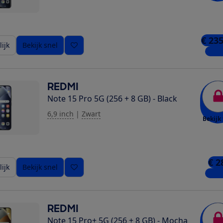
€ 235
ijk
Bekijk snel
4 win
REDMI
Note 15 Pro 5G (256 + 8 GB) - Black
6,9 inch
|
Zwart
Bekijk 
€ 2
ijk
Bekijk snel
6 win
REDMI
Note 15 Pro+ 5G (256 + 8 GB) - Mocha