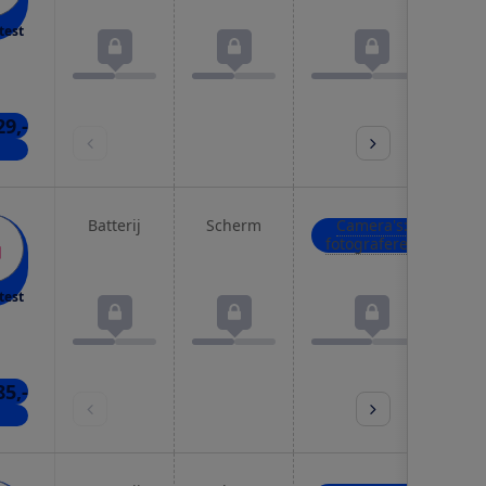
test
29,-
kels
Batterij
Scherm
Camera's:
fotograferen
test
85,-
kels