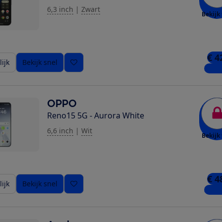
6,3 inch
|
Zwart
Bekijk 
€ 4
ijk
Bekijk snel
5 win
OPPO
Reno15 5G - Aurora White
6,6 inch
|
Wit
Bekijk 
€ 4
ijk
Bekijk snel
3 win