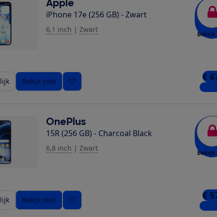
Apple
iPhone 17e (256 GB) - Zwart
6,1 inch
|
Zwart
Bekijk 
€ 6
ijk
Bekijk snel
6 win
OnePlus
15R (256 GB) - Charcoal Black
6,8 inch
|
Zwart
Bekijk 
€ 5
ijk
Bekijk snel
3 win