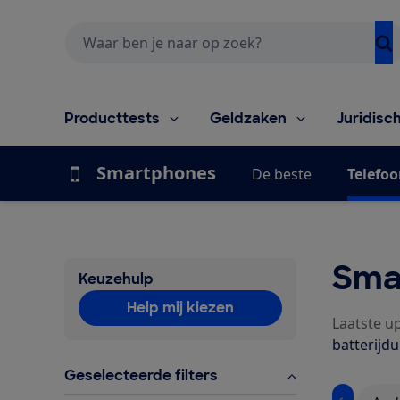
Zoeken
Producttests
Geldzaken
Juridisc
Smartphones
De beste
Telefoo
Sma
Keuzehulp
Help mij kiezen
Laatste up
batterijdu
Geselecteerde filters