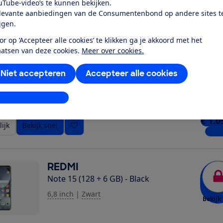
uTube-video’s te kunnen bekijken.
ijk
Bekijk snel
4 win
levante aanbiedingen van de Consumentenbond op andere sites t
ijgen.
or op ‘Accepteer alle cookies’ te klikken ga je akkoord met het
Samsung
aatsen van deze cookies.
Meer over cookies.
Galaxy S26 Ultra (512 + 12 GB) - Black
6,9 inch
|
Zwart
Niet accepteren
Accepteer alle cookies
Bekijk 
Expert review
stellingen aanpassen
€ 1.0
ijk
Bekijk snel
4 win
REDMI
Note 15 (128 + 6 GB) - Black
6,8 inch
|
Zwart
Bekijk 