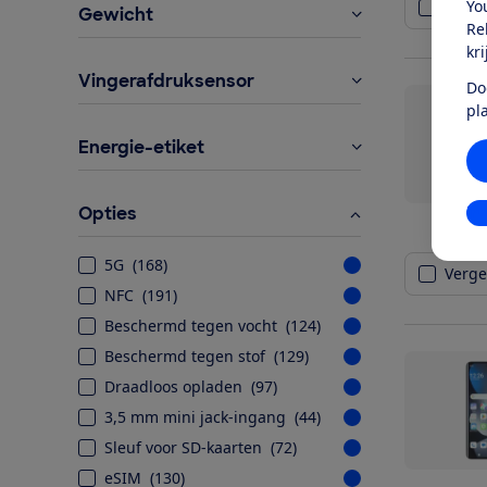
Yo
Vergel
Gewicht
Re
kr
Vingerafdruksensor
Do
pl
Energie-etiket
Opties
In
5G
(
168
)
Vergel
NFC
(
191
)
Beschermd tegen vocht
(
124
)
Beschermd tegen stof
(
129
)
Draadloos opladen
(
97
)
3,5 mm mini jack-ingang
(
44
)
Sleuf voor SD-kaarten
(
72
)
eSIM
(
130
)