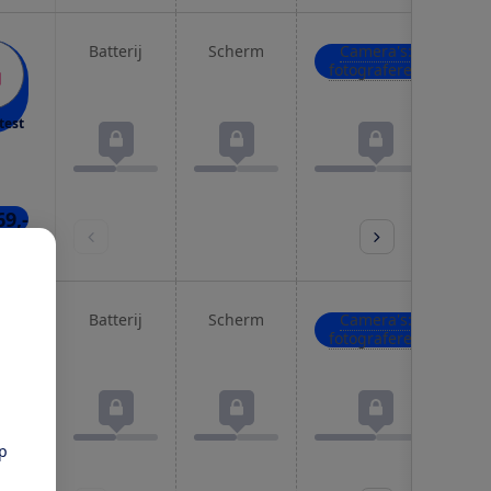
Batterij
Scherm
Camera's:
fotograferen
test
69,-
kels
Batterij
Scherm
Camera's:
fotograferen
test
pp
40,-