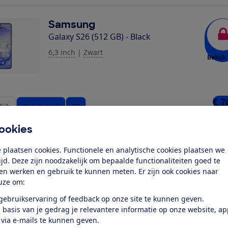
Samsung
Galaxy S26 (512 GB) - Black
6,3 inch
|
Zwart
Bekijk 
ziging toe
€ 7
ijk
Bekijk snel
5 win
ookies
Samsung
 plaatsen cookies. Functionele en analytische cookies plaatsen we
Galaxy S26+ (512 GB) - Black
tijd. Deze zijn noodzakelijk om bepaalde functionaliteiten goed te
ten werken en gebruik te kunnen meten. Er zijn ook cookies naar
6,7 inch
|
Zwart
uze om:
Bekijk 
 gebruikservaring of feedback op onze site te kunnen geven.
 basis van je gedrag je relevantere informatie op onze website, a
 via e-mails te kunnen geven.
€ 8