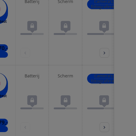
Batterij
Scherm
Camera's:
fotograferen
test
70,-
kels
Batterij
Scherm
Camera's:
fotograferen
test
79,-
kels