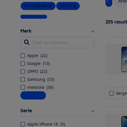
And
Verkrijgbaar
Getest
Wis alle filters
205
resul
Merk
Zoek op merken...
Apple
(
22
)
Google
(
13
)
OPPO
(
22
)
Samsung
(
53
)
motorola
(
30
)
Vergel
Alle opties
Serie
Apple iPhone 16
(
5
)