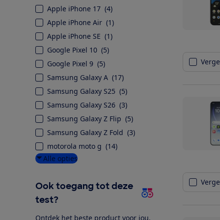
Apple iPhone 17
(
4
)
Apple iPhone Air
(
1
)
Apple iPhone SE
(
1
)
Google Pixel 10
(
5
)
Vergel
Google Pixel 9
(
5
)
Samsung Galaxy A
(
17
)
Samsung Galaxy S25
(
5
)
Samsung Galaxy S26
(
3
)
Samsung Galaxy Z Flip
(
5
)
Samsung Galaxy Z Fold
(
3
)
motorola moto g
(
14
)
Alle opties
Vergel
Ook toegang tot deze
test?
Ontdek het beste product voor jou.