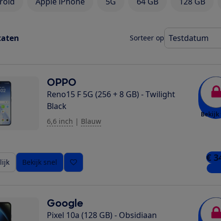
roid
Apple iPhone
5G
64 GB
128 GB
taten
Sorteer op
OPPO
Reno15 F 5G (256 + 8 GB) - Twilight
Black
Bekijk 
6,6 inch
|
Blauw
€ 3
ijk
Bekijk snel
1 wi
Google
Pixel 10a (128 GB) - Obsidiaan