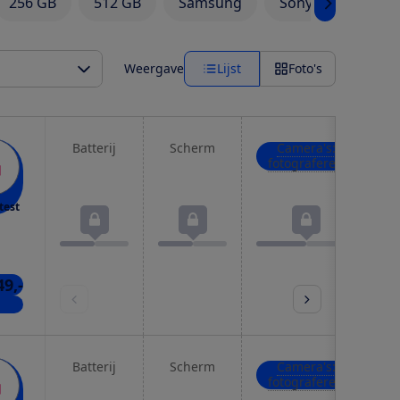
256 GB
512 GB
Samsung
Sony Xperia
Weergave
Lijst
Foto's
Batterij
Scherm
Camera's:
fotograferen
test
49,-
nkel
Batterij
Scherm
Camera's:
fotograferen