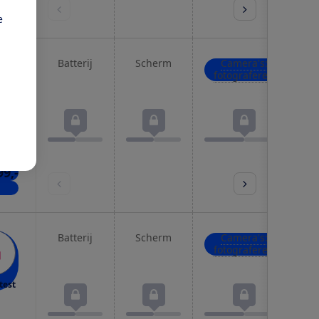
kels
e
Batterij
Scherm
Camera's:
fotograferen
test
99,-
kels
Batterij
Scherm
Camera's:
fotograferen
test