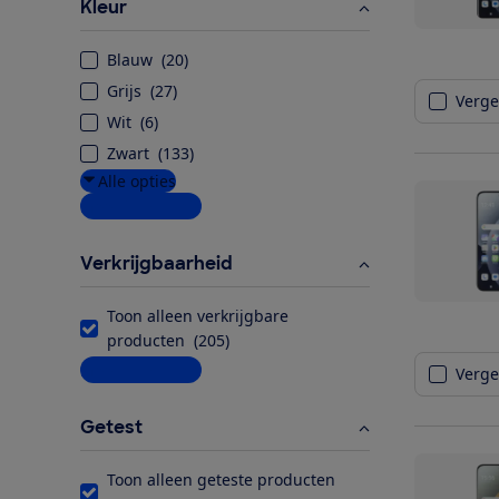
Kleur
Blauw
(
20
)
Grijs
(
27
)
Vergel
Wit
(
6
)
Zwart
(
133
)
Alle opties
Meer informatie
Verkrijgbaarheid
Toon alleen verkrijgbare
producten
(
205
)
Meer informatie
Vergel
Getest
Toon alleen geteste producten