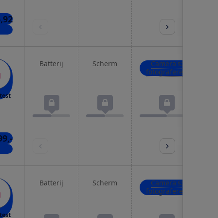
,92
kels
Batterij
Scherm
Camera's:
fotograferen
test
99,-
kels
Batterij
Scherm
Camera's:
fotograferen
test