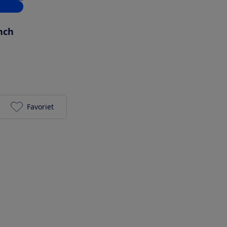
inkels
inch
Favoriet
REDMI 15 5G - Midnight Black toevoegen aan je fav