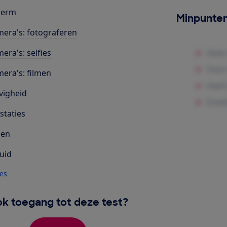
herm
Minpunte
era's: fotograferen
era's: selfies
era's: filmen
vigheid
staties
len
uid
les
k toegang tot deze test?