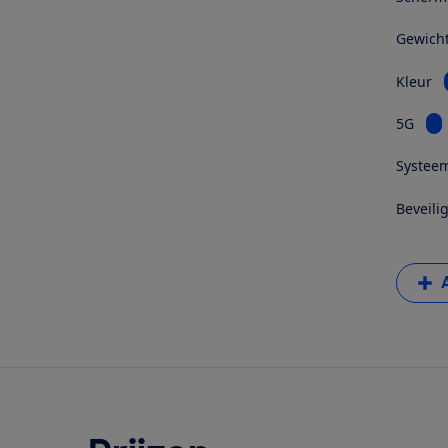
Gewich
Kleur
Bek
5G
Systeem
Beveili