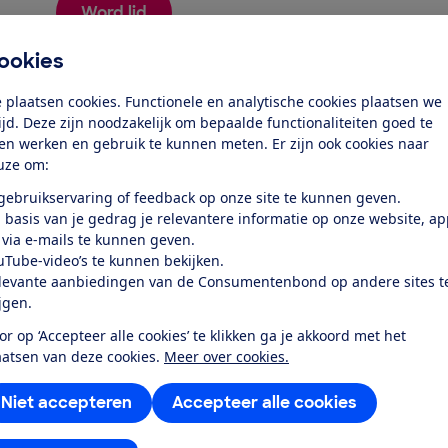
Word lid
ookies
Al lid? Log in
 plaatsen cookies. Functionele en analytische cookies plaatsen we
tijd. Deze zijn noodzakelijk om bepaalde functionaliteiten goed te
ten werken en gebruik te kunnen meten. Er zijn ook cookies naar
uze om:
 gebruikservaring of feedback op onze site te kunnen geven.
 basis van je gedrag je relevantere informatie op onze website, a
 via e-mails te kunnen geven.
test
uTube-video’s te kunnen bekijken.
levante aanbiedingen van de Consumentenbond op andere sites t
ijgen.
eeft een goede batterij, en kan
regenbui...
or op ‘Accepteer alle cookies’ te klikken ga je akkoord met het
aatsen van deze cookies.
Meer over cookies.
Niet accepteren
Accepteer alle cookies