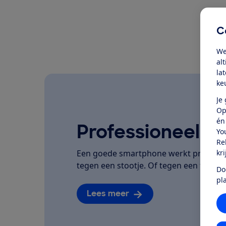
C
We
al
la
ke
Je
Op
én
Professioneel ge
Yo
Re
kr
Een goede smartphone werkt prettig, h
tegen een stootje. Of tegen een flinke 
Do
pl
Lees meer