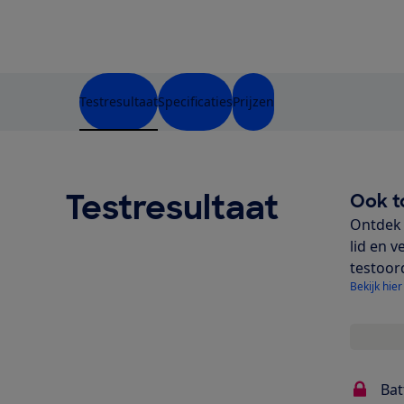
Testresultaat
Specificaties
Prijzen
Testresultaat
Ook t
Ontdek 
lid en v
testoor
Bekijk hier
Bat