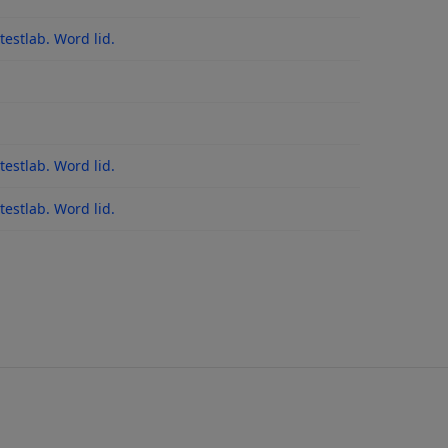
estlab. Word lid.
es
estlab. Word lid.
 na updates
estlab. Word lid.