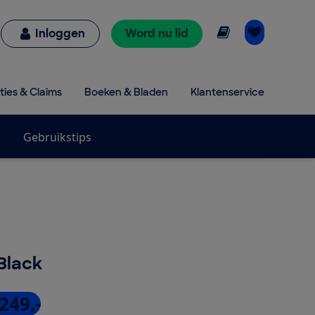
Online lezen
Inloggen
Word nu lid
ties & Claims
Boeken & Bladen
Klantenservice
Gebruikstips
Black
249,-