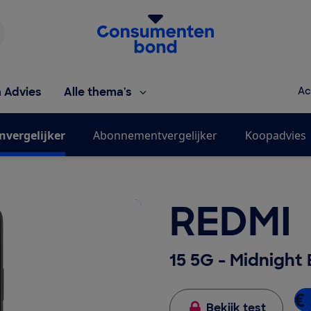
Homepage van de Consumentenbond
h Advies
Alle thema's
Ac
nvergelijker
Abonnementvergelijker
Koopadvies
REDMI
15 5G - Midnight 
€ 
Bekijk test