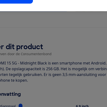
stellingen aanpassen
r dit product
even door de Consumentenbond
MI 15 5G - Midnight Black is een smartphone met Android.
nch). De opslagcapaciteit is 256 GB. Het is mogelijk om ver
rten tegelijk gebruiken. Er is geen 3,5 mm-aansluiting voor
hone te kopen.
nvatting
Bekijk informatie voor Schermdiagonaal
diagonaal
6,9 inch