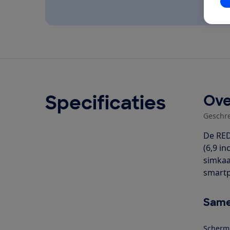
In
Specificaties
Ove
Geschr
De RED
(6,9 i
simkaa
smartp
Same
Scherm