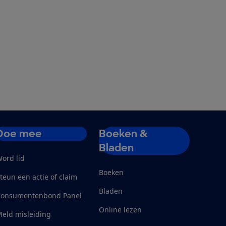
Doe mee
Boeken &
Bladen
ord lid
Boeken
teun een actie of claim
Bladen
Consumentenbond Panel
Online lezen
eld misleiding