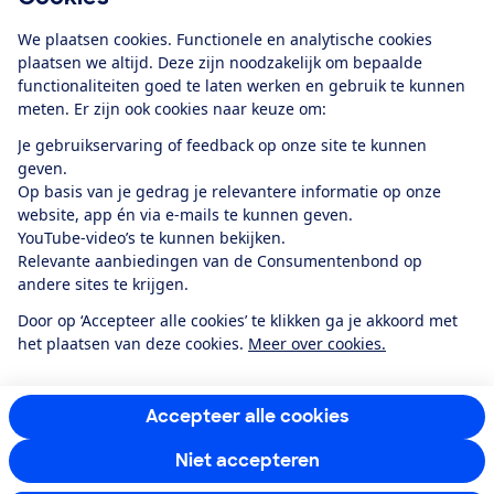
Download de app
We plaatsen cookies. Functionele en analytische cookies
plaatsen we altijd. Deze zijn noodzakelijk om bepaalde
functionaliteiten goed te laten werken en gebruik te kunnen
meten. Er zijn ook cookies naar keuze om:
Alles over de
Consumentenbond-
Je gebruikservaring of feedback op onze site te kunnen
app
geven.
Op basis van je gedrag je relevantere informatie op onze
website, app én via e-mails te kunnen geven.
Algemene Voorwaarden
Privacyverklaring
YouTube-video’s te kunnen bekijken.
Cookiebeleid
Privacyvoorkeuren
Wijzigen & opzeggen
Relevante aanbiedingen van de Consumentenbond op
Toegankelijkheid
andere sites te krijgen.
RSS-feed nieuws
Facebook
Twitter
Instagram
Youtube
LinkedIn
Door op ‘Accepteer alle cookies’ te klikken ga je akkoord met
het plaatsen van deze cookies.
Meer over cookies.
12.901
consumenten
beoordelen de Consumentenbond
met gemiddeld
een
8,4
Accepteer alle cookies
Niet accepteren