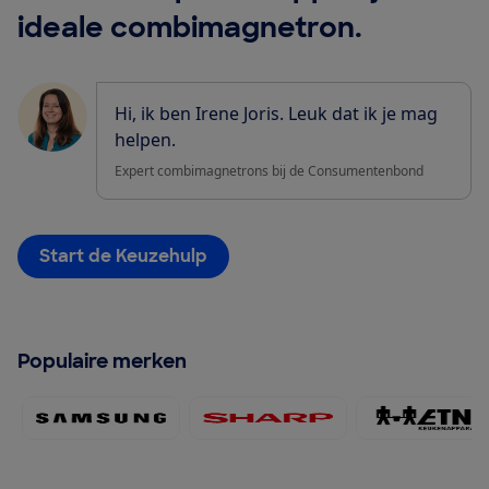
ideale combimagnetron.
Hi, ik ben Irene Joris. Leuk dat ik je mag
helpen.
Expert combimagnetrons bij de Consumentenbond
Start de Keuzehulp
Populaire merken
Samsung 120x60
Sharp 120x60
Etna 1