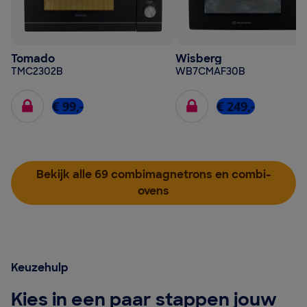
Tomado
Wisberg
TMC2302B
WB7CMAF30B
€ 99,-
€ 249,-
Bekijk alle 69 combimagnetrons en combi-
ovens
Keuzehulp
Kies in een paar stappen jouw