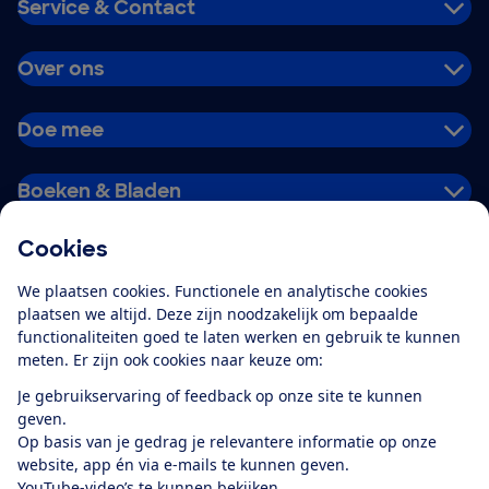
Service & Contact
Over ons
Doe mee
Boeken & Bladen
Cookies
Download de app
We plaatsen cookies. Functionele en analytische cookies
plaatsen we altijd. Deze zijn noodzakelijk om bepaalde
functionaliteiten goed te laten werken en gebruik te kunnen
meten. Er zijn ook cookies naar keuze om:
Alles over de
Consumentenbond-
Je gebruikservaring of feedback op onze site te kunnen
app
geven.
Op basis van je gedrag je relevantere informatie op onze
website, app én via e-mails te kunnen geven.
Algemene Voorwaarden
Privacyverklaring
YouTube-video’s te kunnen bekijken.