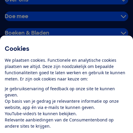
Doe mee
Boeken & Bladen
Cookies
Download de app
We plaatsen cookies. Functionele en analytische cookies
plaatsen we altijd. Deze zijn noodzakelijk om bepaalde
functionaliteiten goed te laten werken en gebruik te kunnen
meten. Er zijn ook cookies naar keuze om:
Alles over de
Consumentenbond-
Je gebruikservaring of feedback op onze site te kunnen
app
geven.
Op basis van je gedrag je relevantere informatie op onze
website, app én via e-mails te kunnen geven.
Algemene Voorwaarden
Privacyverklaring
YouTube-video’s te kunnen bekijken.
Cookiebeleid
Privacyvoorkeuren
Wijzigen & opzeggen
Relevante aanbiedingen van de Consumentenbond op
Toegankelijkheid
andere sites te krijgen.