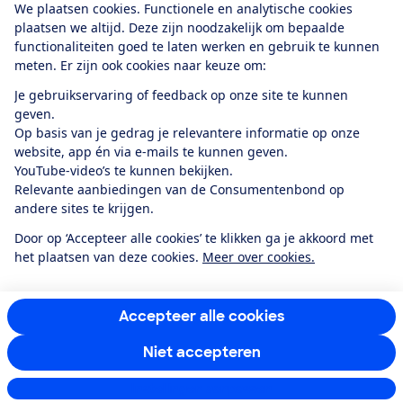
We plaatsen cookies. Functionele en analytische cookies
plaatsen we altijd. Deze zijn noodzakelijk om bepaalde
functionaliteiten goed te laten werken en gebruik te kunnen
meten. Er zijn ook cookies naar keuze om:
Alles over de
Consumentenbond-
Je gebruikservaring of feedback op onze site te kunnen
app
geven.
Op basis van je gedrag je relevantere informatie op onze
website, app én via e-mails te kunnen geven.
Algemene Voorwaarden
Privacyverklaring
YouTube-video’s te kunnen bekijken.
Cookiebeleid
Privacyvoorkeuren
Wijzigen & opzeggen
Relevante aanbiedingen van de Consumentenbond op
Toegankelijkheid
andere sites te krijgen.
RSS-feed nieuws
Facebook
Twitter
Instagram
Youtube
LinkedIn
Door op ‘Accepteer alle cookies’ te klikken ga je akkoord met
het plaatsen van deze cookies.
Meer over cookies.
12.901
consumenten
beoordelen de Consumentenbond
met gemiddeld
een
8,4
Accepteer alle cookies
Niet accepteren
Instellingen aanpassen