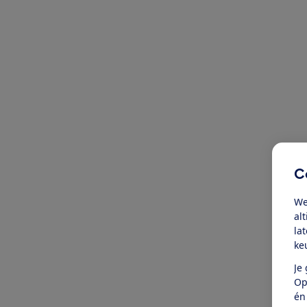
C
We
al
la
ke
Je
Op
én