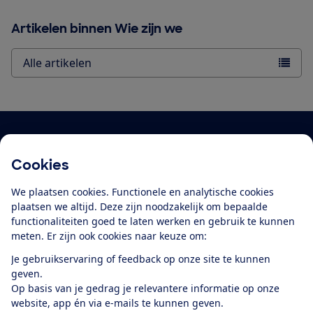
Artikelen binnen Wie zijn we
Alle artikelen
Blijf op de hoogte
Cookies
Ontvang nieuws, acties en tips in je mailbox. In onze
privacyverklaring
lees je hoe we omgaan met je
We plaatsen cookies. Functionele en analytische cookies
persoonsgegevens en e-mails voor je personaliseren.
plaatsen we altijd. Deze zijn noodzakelijk om bepaalde
functionaliteiten goed te laten werken en gebruik te kunnen
E-mailadres
meten. Er zijn ook cookies naar keuze om:
Je gebruikservaring of feedback op onze site te kunnen
geven.
Op basis van je gedrag je relevantere informatie op onze
Ik meld me aan
website, app én via e-mails te kunnen geven.