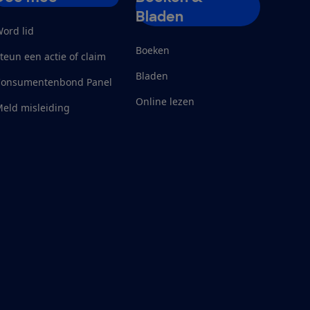
Bladen
ord lid
Boeken
teun een actie of claim
Bladen
Consumentenbond Panel
Online lezen
eld misleiding