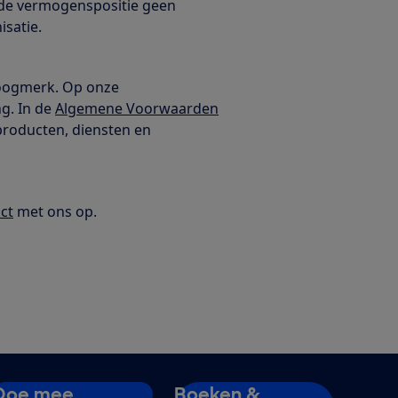
n de vermogenspositie geen
isatie.
oogmerk. Op onze
g. In de
Algemene Voorwaarden
 producten, diensten en
ct
met ons op.
Doe mee
Boeken &