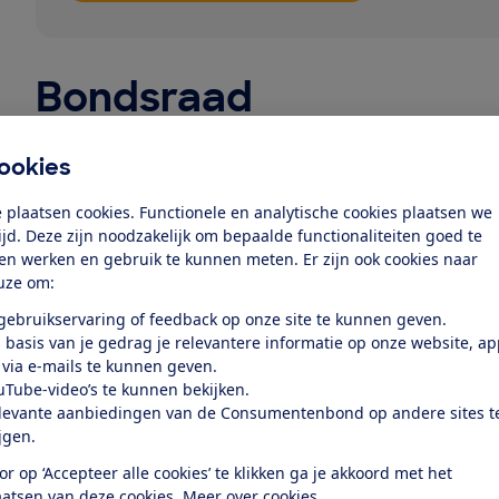
Bondsraad
In de
bondsraad
, de wettelijke algemene ledenvergade
Consumentenbond, kunnen de leden van de vereniging 
ookies
Dat beleid wordt, onder leiding van de directie, uitg
 plaatsen cookies. Functionele en analytische cookies plaatsen we
bureau in Den Haag. De door de bondsraad verkozen ra
tijd. Deze zijn noodzakelijk om bepaalde functionaliteiten goed te
op de directie en op de uitvoering van het beleid. De r
ten werken en gebruik te kunnen meten. Er zijn ook cookies naar
jaarlijks verantwoording af aan de bondsraad.
uze om:
Raad van toezicht
 gebruikservaring of feedback op onze site te kunnen geven.
 basis van je gedrag je relevantere informatie op onze website, a
De
raad van toezicht
wordt door de bondsraad gekozen e
 via e-mails te kunnen geven.
gesprekspartner. De raad van toezicht informeert de
uTube-video’s te kunnen bekijken.
besluiten en legt verantwoording af over zijn werkz
levante aanbiedingen van de Consumentenbond op andere sites t
de raad van toezicht nauwe contacten met de directie
ijgen.
En waakt ervoor dat datgene wat de medewerkers van
or op ‘Accepteer alle cookies’ te klikken ga je akkoord met het
binnen het door de bondsraad vastgestelde kader. Teve
aatsen van deze cookies.
Meer over cookies.