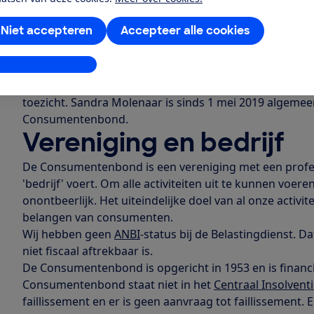
rol van werkgever en van sparring-partner van de direc
van toezicht-leden
is maximaal 2 termijnen van 4 jaar.
Niet accepteren
Accepteer alle cookies
Directie
stellingen aanpassen
Algemeen directeur Sandra Molenaar is verantwoordelij
het bondsbureau in Den Haag. Zij legt daarover veran
toezicht. Sandra Molenaar is sinds 1 mei 2019 algemee
Consumentenbond.
Vereniging en bedrijf
De Consumentenbond is een vereniging met een profes
'bedrijf' voert. Om alle activiteiten uit te kunnen voer
onontbeerlijk. Het uiteindelijke doel van al onze activit
belangen van consumenten.
Wij hebben geen
ANBI
-status bij de Belastingdienst. D
niet fiscaal aftrekbaar is.
De Consumentenbond is opgericht in 1953 en is financ
Consumentenbond staat niet in het
Centraal Insolventi
faillissement en er is geen aanvraag tot faillissement. E