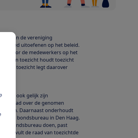
ring van de vereniging
invloed uitoefenen op het beleid.
evoerd door de medewerkers op het
ad van toezicht houdt toezicht
aad van toezicht legt daarover
pp
n is ook gelijk zijn
 bondsraad over de genomen
aamheden. Daarnaast onderhoudt
e
 van het bondsbureau in Den Haag.
 het bondsbureau doen, past
ns vervult de raad van toezichtde