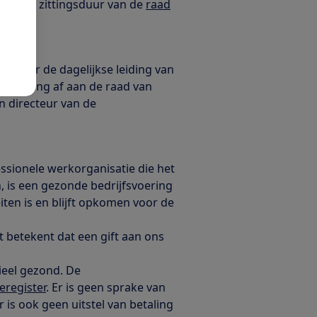
tie. De zittingsduur van de
raad
k voor de dagelijkse leiding van
twoording af aan de raad van
n directeur van de
sionele werkorganisatie die het
en, is een gezonde bedrijfsvoering
eiten is en blijft opkomen voor de
at betekent dat een gift aan ons
ieel gezond. De
eregister
. Er is geen sprake van
r is ook geen uitstel van betaling