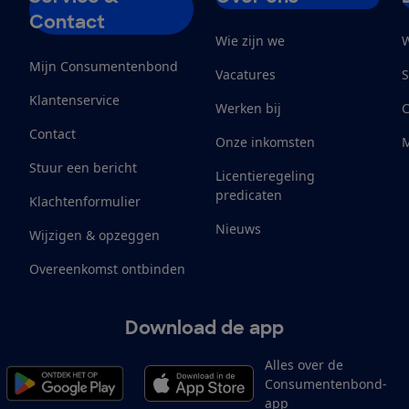
Contact
Wie zijn we
W
Mijn Consumentenbond
Vacatures
S
Klantenservice
Werken bij
Contact
Onze inkomsten
M
Stuur een bericht
Licentieregeling
predicaten
Klachtenformulier
Nieuws
Wijzigen & opzeggen
Overeenkomst ontbinden
Download de app
Alles over de
Consumentenbond-
app