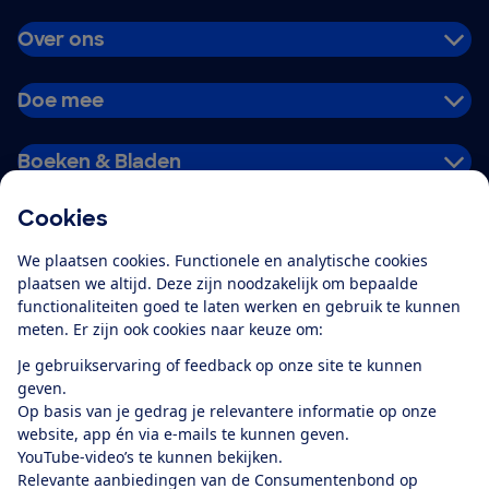
Over ons
Doe mee
Boeken & Bladen
Cookies
Download de app
We plaatsen cookies. Functionele en analytische cookies
plaatsen we altijd. Deze zijn noodzakelijk om bepaalde
functionaliteiten goed te laten werken en gebruik te kunnen
meten. Er zijn ook cookies naar keuze om:
Alles over de
Consumentenbond-
Je gebruikservaring of feedback op onze site te kunnen
app
geven.
Op basis van je gedrag je relevantere informatie op onze
website, app én via e-mails te kunnen geven.
Algemene Voorwaarden
Privacyverklaring
YouTube-video’s te kunnen bekijken.
Cookiebeleid
Privacyvoorkeuren
Wijzigen & opzeggen
Relevante aanbiedingen van de Consumentenbond op
Toegankelijkheid