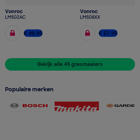
Vonroc
Vonroc
LM502AC
LM508XX
€ 49,95
€ 57,95
Bekijk alle 45 grasmaaiers
Populaire merken
Bosch 120x60
Makita 120x60
Garde