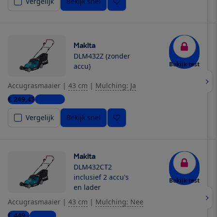
Vergelijk
Bekijk snel
Makita
DLM432Z (zonder
Bekijk test
accu)
Accugrasmaaier
|
43 cm
|
Mulching: Ja
€ 249,45
4 winkels
Vergelijk
Bekijk snel
Makita
DLM432CT2
inclusief 2 accu's
Bekijk test
en lader
Accugrasmaaier
|
43 cm
|
Mulching: Nee
€ 449,-
1 winkel