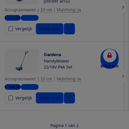
(zonder accu)
Accugrasmaaier
|
22 cm
|
Mulching: Ja
€ 122,01
5 winkels
Vergelijk
Bekijk snel
Gardena
HandyMower
Bekijk test
22/18V P4A Set
Accugrasmaaier
|
22 cm
|
Mulching: Ja
€ 149,99
6 winkels
Vergelijk
Bekijk snel
Pagina 1 van 2