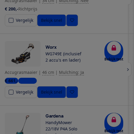
Accugrasmaaier
|
34 cm
|
Mulching: Nee
€ 200,-
Richtprijs
Vergelijk
Bekijk snel
Worx
WG749E (inclusief
Bekijk test
2 accu's en lader)
Accugrasmaaier
|
46 cm
|
Mulching: Ja
€ 661,-
2 winkels
Vergelijk
Bekijk snel
Gardena
HandyMower
22/18V P4A Solo
Bekijk test