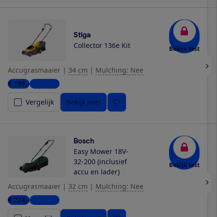
Stiga
Collector 136e Kit
Bekijk test
Accugrasmaaier
|
34 cm
|
Mulching: Nee
€ 199,-
4 winkels
Vergelijk
Bekijk snel
Bosch
Easy Mower 18V-
32-200 (inclusief
Bekijk test
accu en lader)
Accugrasmaaier
|
32 cm
|
Mulching: Nee
€ 224,-
2 winkels