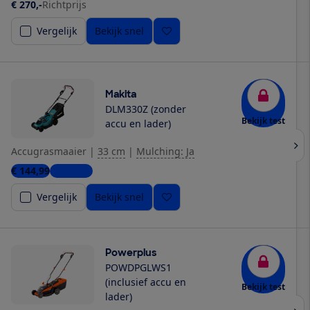
€ 270,-
Richtprijs
Vergelijk
Bekijk snel
Makita
DLM330Z (zonder
Bekijk test
accu en lader)
Accugrasmaaier
|
33 cm
|
Mulching: Ja
€ 144,99
4 winkels
Vergelijk
Bekijk snel
Powerplus
POWDPGLWS1
(inclusief accu en
Bekijk test
lader)