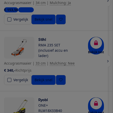
Accugrasmaaier
|
34 cm
|
Mulching: Ja
€ 153,56
2 winkels
Vergelijk
Bekijk snel
Stihl
RMA 235 SET
(inclusief accu en
Bekijk test
lader)
Accugrasmaaier
|
33 cm
|
Mulching: Nee
€ 340,-
Richtprijs
Vergelijk
Bekijk snel
Ryobi
ONE+
RLM18X33B40
Bekijk test