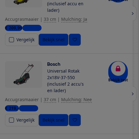
(inclusief accu en
lader)
Accugrasmaaier
|
33 cm
|
Mulching: Ja
€ 209,99
3 winkels
Vergelijk
Bekijk snel
Bosch
Universal Rotak
2x18V-37-550
Bekijk test
(inclusief 2 accu's
en lader)
Accugrasmaaier
|
37 cm
|
Mulching: Nee
€ 219,-
5 winkels
Vergelijk
Bekijk snel