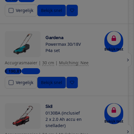
Vergelijk
Bekijk snel
Gardena
Powermax 30/18V
Bekijk test
P4a set
Accugrasmaaier
|
30 cm
|
Mulching: Nee
€ 190,81
4 winkels
Vergelijk
Bekijk snel
Skil
0130BA (inclusief
2 x 2.0 Ah accu en
Bekijk test
snellader)