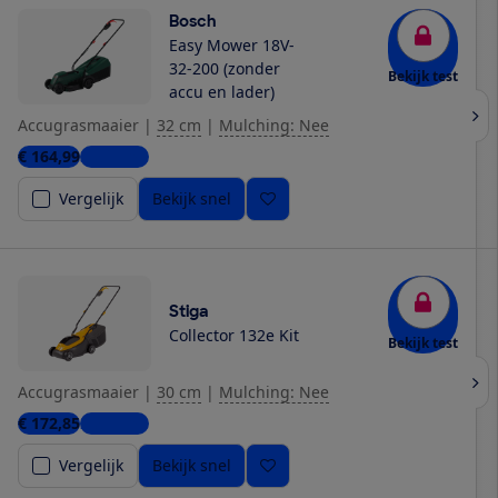
Bosch
Easy Mower 18V-
32-200 (zonder
Bekijk test
accu en lader)
Accugrasmaaier
|
32 cm
|
Mulching: Nee
€ 164,99
3 winkels
Vergelijk
Bekijk snel
Stiga
Collector 132e Kit
Bekijk test
Accugrasmaaier
|
30 cm
|
Mulching: Nee
€ 172,85
2 winkels
Vergelijk
Bekijk snel