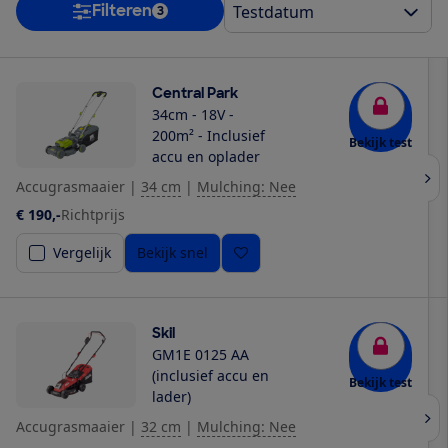
Filteren
3
Central Park
34cm - 18V -
200m² - Inclusief
Bekijk test
accu en oplader
Accugrasmaaier
|
34 cm
|
Mulching: Nee
€ 190,-
Richtprijs
Vergelijk
Bekijk snel
Skil
GM1E 0125 AA
(inclusief accu en
Bekijk test
lader)
Accugrasmaaier
|
32 cm
|
Mulching: Nee