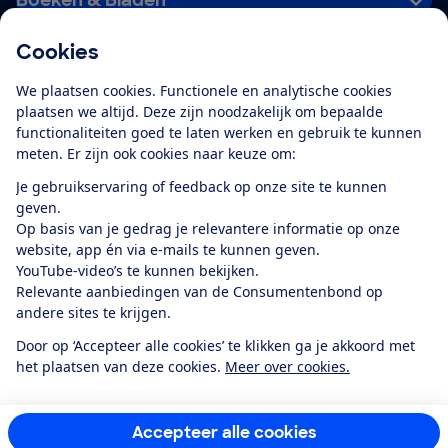
Cookies
Download de app
We plaatsen cookies. Functionele en analytische cookies
plaatsen we altijd. Deze zijn noodzakelijk om bepaalde
functionaliteiten goed te laten werken en gebruik te kunnen
meten. Er zijn ook cookies naar keuze om:
Alles over de
Consumentenbond-
Je gebruikservaring of feedback op onze site te kunnen
app
geven.
Op basis van je gedrag je relevantere informatie op onze
website, app én via e-mails te kunnen geven.
Algemene Voorwaarden
Privacyverklaring
YouTube-video’s te kunnen bekijken.
Cookiebeleid
Privacyvoorkeuren
Wijzigen & opzeggen
Relevante aanbiedingen van de Consumentenbond op
Toegankelijkheid
andere sites te krijgen.
RSS-feed nieuws
Facebook
Twitter
Instagram
Youtube
LinkedIn
Door op ‘Accepteer alle cookies’ te klikken ga je akkoord met
het plaatsen van deze cookies.
Meer over cookies.
12.901
consumenten
beoordelen de Consumentenbond
met gemiddeld
een
8,4
Accepteer alle cookies