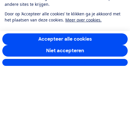
andere sites te krijgen.
Goedkoopste iPhones in de vergelijker
Door op ‘Accepteer alle cookies’ te klikken ga je akkoord met
De beste smartphones zonder maximumprijs
het plaatsen van deze cookies.
Meer over cookies.
Zo testen we smartphones
Accepteer alle cookies
Artikelen binnen Koopadvies
Niet accepteren
Alle artikelen
Instellingen aanpassen
Blijf op de hoogte
Ontvang nieuws, acties en tips in je mailbox. In onze
privacyverklaring
lees je hoe we omgaan met je
persoonsgegevens en e-mails voor je personaliseren.