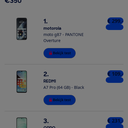
€350
1.
€ 299,-
2 winkels
motorola
moto g87 - PANTONE
Overture
Bekijk test
2.
€ 109,-
3 winkels
REDMI
A7 Pro (64 GB) - Black
Bekijk test
3.
€ 231,-
2 winkels
OPPO