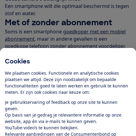
Een smartphone wilt die optimaal beschermd is tegen
stof en water.
Met of zonder abonnement
Soms is een smartphone
goedkoper met een mobiel
abonnement
, maar in andere gevallen is een
goedkope telefoon zonder abonnement
voordeliger.
Twijfel je nog? Lees het artikel
Sim only of mobiel
abonnement
.
Cookies
Refurbished kan goedkoper zijn
We plaatsen cookies. Functionele en analytische cookies
Soms kan een
refurbished
smartphone goedkoper
plaatsen we altijd. Deze zijn noodzakelijk om bepaalde
zijn. Refurbished telefoons zijn gebruikt, maar
functionaliteiten goed te laten werken en gebruik te kunnen
meten. Er zijn ook cookies naar keuze om:
opgeknapt. Daarbij zijn versleten onderdelen zoals het
scherm en de batterij mogelijk vervangen. Meer
Je gebruikservaring of feedback op onze site te kunnen
weten? Lees het artikel
Refurbished kopen, waar let je
geven.
op?
Op basis van je gedrag je relevantere informatie op onze
website, app én via e-mails te kunnen geven.
YouTube-video’s te kunnen bekijken.
Lees verder
Relevante aanbiedingen van de Consumentenbond op