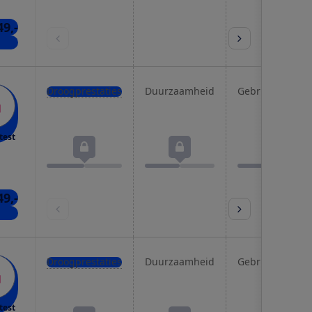
49,-
nkel
Droogprestaties
Duurzaamheid
Gebruiksgemak
test
49,-
kels
Droogprestaties
Duurzaamheid
Gebruiksgemak
test