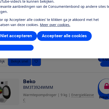
uTube-video’s te kunnen bekijken.
ijk
Bekijk snel
5 win
levante aanbiedingen van de Consumentenbond op andere sites t
ijgen.
or op ‘Accepteer alle cookies’ te klikken ga je akkoord met het
AEG
aatsen van deze cookies.
Meer over cookies.
TR86KASSEL
Warmtepompdroger
|
9 kg
|
Energieklasse
Niet accepteren
Accepteer alle cookies
Bekijk 
B
stellingen aanpassen
€ 1.0
ijk
Bekijk snel
3 win
Beko
BM3T3924WMM
Warmtepompdroger
|
9 kg
|
Energieklasse
Bekijk 
C