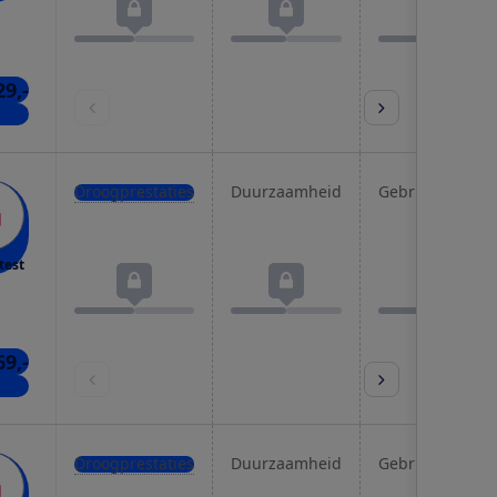
29,-
nkel
Droogprestaties
Duurzaamheid
Gebruiksgemak
test
69,-
kels
Droogprestaties
Duurzaamheid
Gebruiksgemak