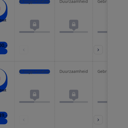
Droogprestaties
Duurzaamheid
Gebruiksgemak
test
00,-
nkel
Droogprestaties
Duurzaamheid
Gebruiksgemak
test
49,-
kels