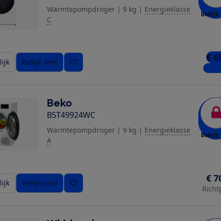
Warmtepompdroger
|
9 kg
|
Energieklasse
Bekijk 
C
€ 6
ijk
Bekijk snel
2 win
Beko
B5T49924WC
Warmtepompdroger
|
9 kg
|
Energieklasse
Bekijk 
A
€ 7
ijk
Bekijk snel
Richt