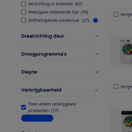
Verlichting in trommel
(
67
)
Weergave resterende tijd
(
76
)
Vergel
Zelfreinigende condensor
(
27
)
Draairichting deur
Droogprogramma's
Diepte
Vergel
Verkrijgbaarheid
Toon alleen verkrijgbare
producten
(
77
)
Meer informatie