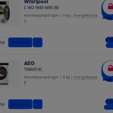
Whirlpool
C WD 96M WBS BE
Warmtepompdroger
|
9 kg
|
Energieklasse
Bekijk 
A
€ 8
ijk
Bekijk snel
1 wi
AEG
TR869T4C
Warmtepompdroger
|
9 kg
|
Energieklasse
Bekijk 
B
ziging toe
€ 8
ijk
Bekijk snel
4 win