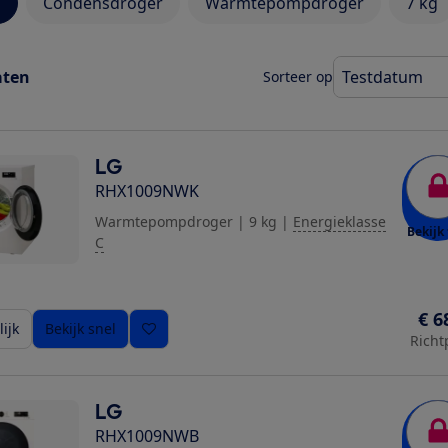
g
Condensdroger
Warmtepompdroger
7 kg
aten
Sorteer op
LG
RHX1009NWK
Warmtepompdroger
|
9 kg
|
Energieklasse
Bekijk 
C
€ 6
ijk
Bekijk snel
Richt
LG
RHX1009NWB