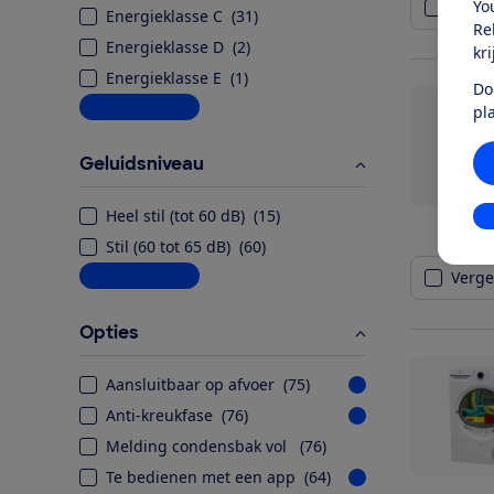
Yo
Vergel
Energieklasse C
(
31
)
Re
Energieklasse D
(
2
)
kr
Energieklasse E
(
1
)
Do
Meer informatie
pl
Geluidsniveau
Heel stil (tot 60 dB)
(
15
)
In
Stil (60 tot 65 dB)
(
60
)
Meer informatie
Vergel
Opties
Aansluitbaar op afvoer
(
75
)
Anti-kreukfase
(
76
)
Melding condensbak vol
(
76
)
Te bedienen met een app
(
64
)