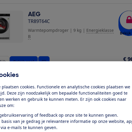
AEG
TR89T64C
Warmtepompdroger
|
9 kg
|
Energieklasse
Bekijk 
B
€ 9
ijk
Bekijk snel
Richt
ookies
LG
 plaatsen cookies. Functionele en analytische cookies plaatsen we
RHX5009THB
tijd. Deze zijn noodzakelijk om bepaalde functionaliteiten goed te
ten werken en gebruik te kunnen meten. Er zijn ook cookies naar
Warmtepompdroger
|
9 kg
|
Energieklasse
uze om:
Bekijk 
B
 gebruikservaring of feedback op onze site te kunnen geven.
 basis van je gedrag je relevantere informatie op onze website, a
 via e-mails te kunnen geven.
€ 6