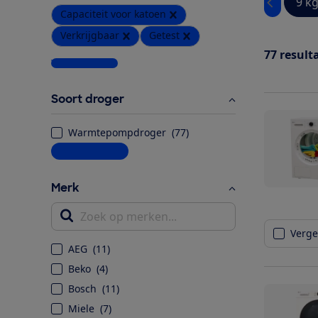
9 k
Capaciteit voor katoen
Verkrijgbaar
Getest
77
result
Wis alle filters
Soort droger
Warmtepompdroger
(
77
)
Meer informatie
Merk
Zoek op merken...
Vergel
AEG
(
11
)
Beko
(
4
)
Bosch
(
11
)
Miele
(
7
)