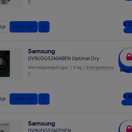
B
€ 7
ijk
Bekijk snel
1 wi
Samsung
DV9UDG52A0ABEN Optimal Dry
Warmtepompdroger
|
9 kg
|
Energieklasse
Bekijk 
C
€ 5
ijk
Bekijk snel
6 win
Samsung
DV9UDG52A0THEN