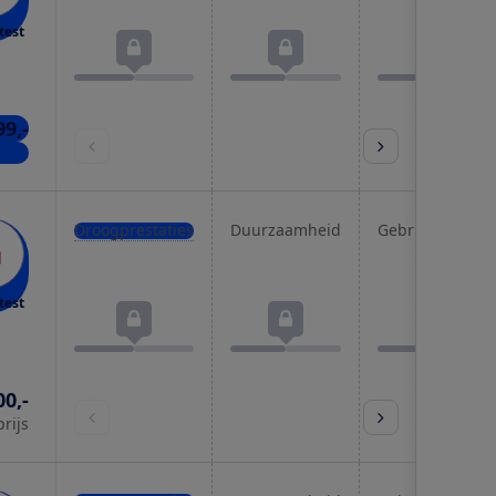
test
99,-
kels
Droogprestaties
Duurzaamheid
Gebruiksgemak
test
00,-
prijs