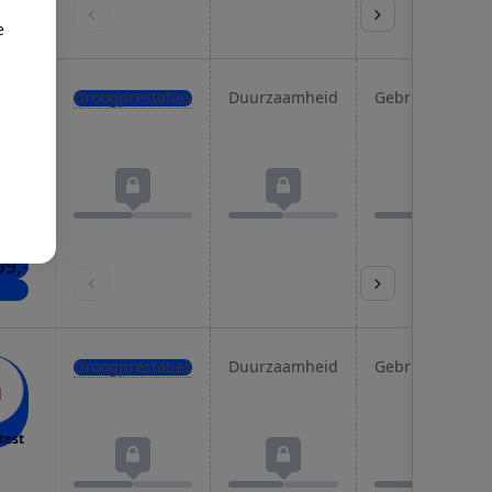
kels
e
Droogprestaties
Duurzaamheid
Gebruiksgemak
test
99,-
kels
Droogprestaties
Duurzaamheid
Gebruiksgemak
test