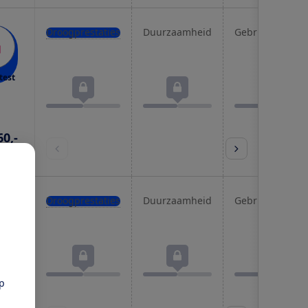
Droogprestaties
Duurzaamheid
Gebruiksgemak
test
60,-
prijs
Droogprestaties
Duurzaamheid
Gebruiksgemak
test
pp
85,-