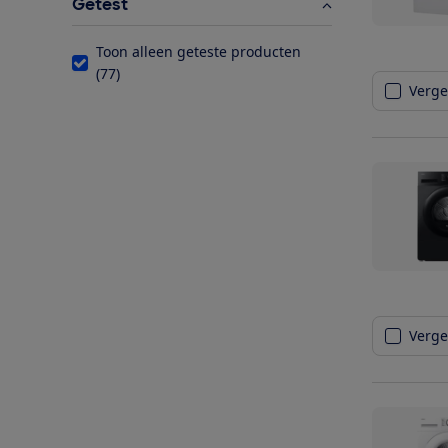
Getest
Toon alleen geteste producten
(
77
)
Vergel
Vergel