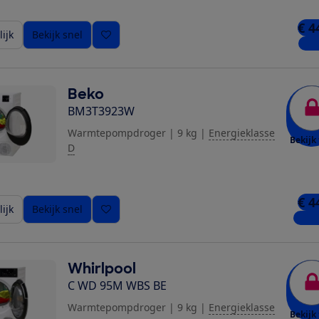
€ 4
ijk
Bekijk snel
1 wi
Beko
BM3T3923W
Warmtepompdroger
|
9 kg
|
Energieklasse
Bekijk 
D
€ 4
ijk
Bekijk snel
4 win
Whirlpool
C WD 95M WBS BE
Warmtepompdroger
|
9 kg
|
Energieklasse
Bekijk 