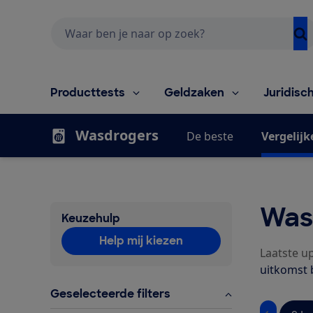
Zoeken
Producttests
Geldzaken
Juridisc
Wasdrogers
De beste
Vergelijk
Was
Keuzehulp
Help mij kiezen
Laatste up
uitkomst b
Geselecteerde filters