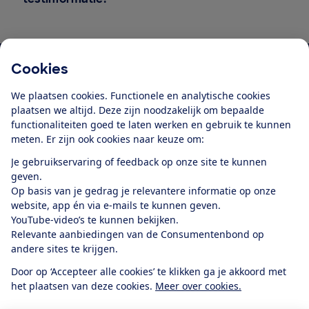
Cookies
Download de app
We plaatsen cookies. Functionele en analytische cookies
plaatsen we altijd. Deze zijn noodzakelijk om bepaalde
functionaliteiten goed te laten werken en gebruik te kunnen
meten. Er zijn ook cookies naar keuze om:
Alles over de
Consumentenbond-
Je gebruikservaring of feedback op onze site te kunnen
app
geven.
Op basis van je gedrag je relevantere informatie op onze
website, app én via e-mails te kunnen geven.
Algemene Voorwaarden
Privacyverklaring
YouTube-video’s te kunnen bekijken.
Cookiebeleid
Privacyvoorkeuren
Wijzigen & opzeggen
Relevante aanbiedingen van de Consumentenbond op
Toegankelijkheid
andere sites te krijgen.
RSS-feed nieuws
Facebook
Twitter
Instagram
Youtube
LinkedIn
Door op ‘Accepteer alle cookies’ te klikken ga je akkoord met
het plaatsen van deze cookies.
Meer over cookies.
12.901
consumenten
beoordelen de Consumentenbond
met gemiddeld
een
8,4