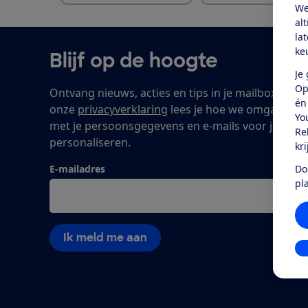
We
al
la
ke
Blijf op de hoogte
Je
Op
Ontvang nieuws, acties en tips in je mailbox. In
én
onze
privacyverklaring
lees je hoe we omgaan
Yo
met je persoonsgegevens en e-mails voor je
Re
personaliseren.
kr
Do
E-mailadres
pl
Ik meld me aan
In