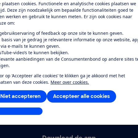
 plaatsen cookies. Functionele en analytische cookies plaatsen we
tijd. Deze zijn noodzakelijk om bepaalde functionaliteiten goed te
ten werken en gebruik te kunnen meten. Er zijn ook cookies naar
uze om:
Service &
Over ons
 gebruikservaring of feedback op onze site te kunnen geven.
Contact
 basis van je gedrag je relevantere informatie op onze website, a
Wie zijn we
W
 via e-mails te kunnen geven.
Mijn Consumentenbond
uTube-video’s te kunnen bekijken.
Vacatures
S
levante aanbiedingen van de Consumentenbond op andere sites t
Klantenservice
Werken bij
ijgen.
Contact
Onze inkomsten
M
or op ‘Accepteer alle cookies’ te klikken ga je akkoord met het
aatsen van deze cookies.
Meer over cookies.
Stuur een bericht
Licentieregeling
predicaten
Klachtenformulier
Niet accepteren
Accepteer alle cookies
Nieuws
Wijzigen & opzeggen
stellingen aanpassen
Overeenkomst ontbinden
Download de app