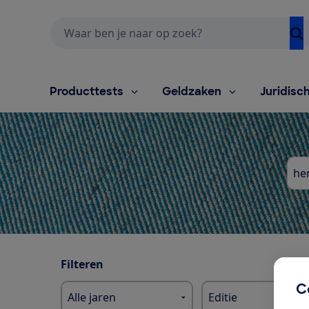
Zoeken
Producttests
Geldzaken
Juridisc
Zoe
Filteren
C