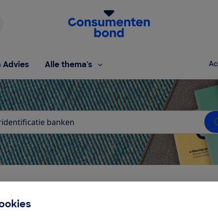
Homepage van de Consumentenbond
h Advies
Alle thema's
Ac
ken
ookies