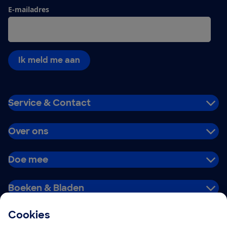
E-mailadres
Ik meld me aan
Service & Contact
Over ons
Doe mee
Boeken & Bladen
Cookies
Download de app