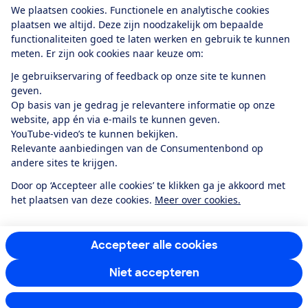
We plaatsen cookies. Functionele en analytische cookies
plaatsen we altijd. Deze zijn noodzakelijk om bepaalde
functionaliteiten goed te laten werken en gebruik te kunnen
meten. Er zijn ook cookies naar keuze om:
Alles over de
Consumentenbond-
Je gebruikservaring of feedback op onze site te kunnen
app
geven.
Op basis van je gedrag je relevantere informatie op onze
website, app én via e-mails te kunnen geven.
Algemene Voorwaarden
Privacyverklaring
YouTube-video’s te kunnen bekijken.
Cookiebeleid
Privacyvoorkeuren
Wijzigen & opzeggen
Relevante aanbiedingen van de Consumentenbond op
Toegankelijkheid
andere sites te krijgen.
RSS-feed nieuws
Facebook
Twitter
Instagram
Youtube
LinkedIn
Door op ‘Accepteer alle cookies’ te klikken ga je akkoord met
het plaatsen van deze cookies.
Meer over cookies.
12.901
consumenten
beoordelen de Consumentenbond
met gemiddeld
een
8,4
Accepteer alle cookies
Niet accepteren
Instellingen aanpassen