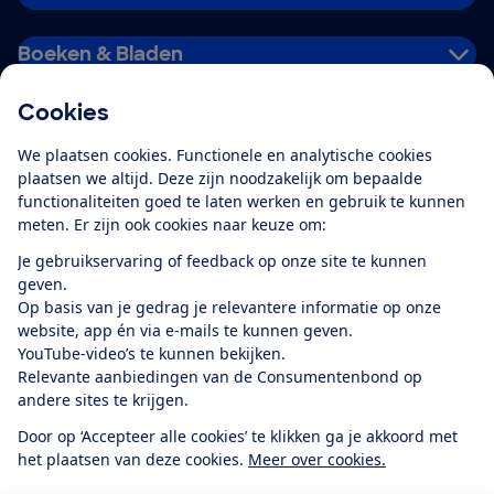
Boeken & Bladen
Cookies
Download de app
We plaatsen cookies. Functionele en analytische cookies
plaatsen we altijd. Deze zijn noodzakelijk om bepaalde
functionaliteiten goed te laten werken en gebruik te kunnen
meten. Er zijn ook cookies naar keuze om:
Alles over de
Consumentenbond-
Je gebruikservaring of feedback op onze site te kunnen
app
geven.
Op basis van je gedrag je relevantere informatie op onze
website, app én via e-mails te kunnen geven.
Algemene Voorwaarden
Privacyverklaring
YouTube-video’s te kunnen bekijken.
Cookiebeleid
Privacyvoorkeuren
Wijzigen & opzeggen
Relevante aanbiedingen van de Consumentenbond op
Toegankelijkheid
andere sites te krijgen.
RSS-feed nieuws
Facebook
Twitter
Instagram
Youtube
LinkedIn
Door op ‘Accepteer alle cookies’ te klikken ga je akkoord met
het plaatsen van deze cookies.
Meer over cookies.
12.901
consumenten
beoordelen de Consumentenbond
met gemiddeld
een
8,4