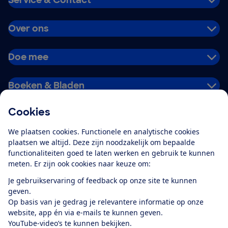
Over ons
Doe mee
Boeken & Bladen
Cookies
Download de app
We plaatsen cookies. Functionele en analytische cookies
plaatsen we altijd. Deze zijn noodzakelijk om bepaalde
functionaliteiten goed te laten werken en gebruik te kunnen
meten. Er zijn ook cookies naar keuze om:
Alles over de
Consumentenbond-
Je gebruikservaring of feedback op onze site te kunnen
app
geven.
Op basis van je gedrag je relevantere informatie op onze
website, app én via e-mails te kunnen geven.
Algemene Voorwaarden
Privacyverklaring
YouTube-video’s te kunnen bekijken.
Cookiebeleid
Privacyvoorkeuren
Wijzigen & opzeggen