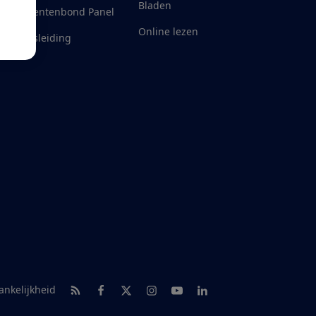
Bladen
Consumentenbond Panel
Online lezen
eld misleiding
RSS-feed nieuws
Facebook
Twitter
Instagram
Youtube
LinkedIn
ankelijkheid