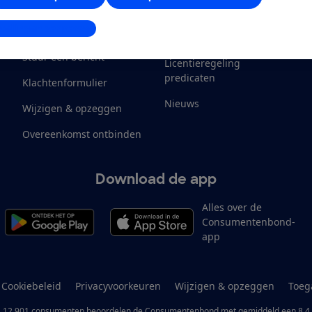
Klantenservice
Werken bij
stellingen aanpassen
Contact
Onze inkomsten
M
Stuur een bericht
Licentieregeling
predicaten
Klachtenformulier
Nieuws
Wijzigen & opzeggen
Overeenkomst ontbinden
Download de app
Alles over de
Consumentenbond-
app
Cookiebeleid
Privacyvoorkeuren
Wijzigen & opzeggen
Toeg
12.901
consumenten
beoordelen de Consumentenbond
met gemiddeld een
8,4