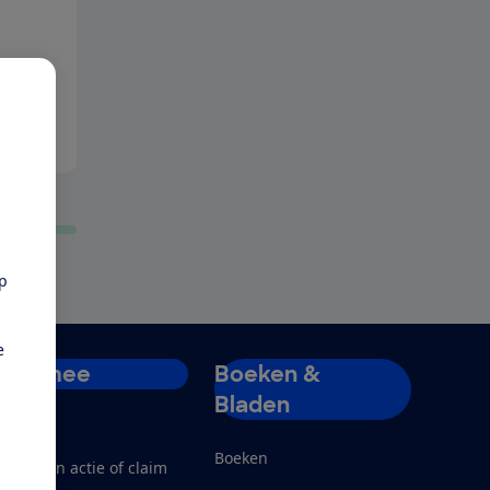
pp
e
Doe mee
Boeken &
Bladen
ord lid
Boeken
teun een actie of claim