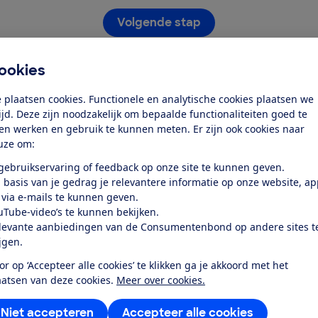
Volgende stap
Heb je al een account?
ookies
Log dan nu in
 plaatsen cookies. Functionele en analytische cookies plaatsen we
tijd. Deze zijn noodzakelijk om bepaalde functionaliteiten goed te
ten werken en gebruik te kunnen meten. Er zijn ook cookies naar
uze om:
 gebruikservaring of feedback op onze site te kunnen geven.
Stap 1 van 2
 basis van je gedrag je relevantere informatie op onze website, a
 via e-mails te kunnen geven.
uTube-video’s te kunnen bekijken.
levante aanbiedingen van de Consumentenbond op andere sites t
Service &
Over ons
ijgen.
Contact
or op ‘Accepteer alle cookies’ te klikken ga je akkoord met het
Wie zijn we
W
aatsen van deze cookies.
Meer over cookies.
Mijn Consumentenbond
Vacatures
S
Niet accepteren
Accepteer alle cookies