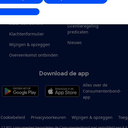
Klantenservice
Werken bij
stellingen aanpassen
Contact
Onze inkomsten
M
Stuur een bericht
Licentieregeling
predicaten
Klachtenformulier
Nieuws
Wijzigen & opzeggen
Overeenkomst ontbinden
Download de app
Alles over de
Consumentenbond-
app
Cookiebeleid
Privacyvoorkeuren
Wijzigen & opzeggen
Toeg
12.901
consumenten
beoordelen de Consumentenbond
met gemiddeld een
8,4