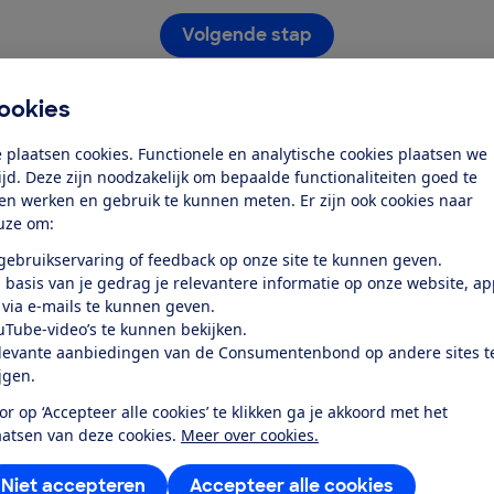
Volgende stap
Heb je al een account?
ookies
Log dan nu in
 plaatsen cookies. Functionele en analytische cookies plaatsen we
tijd. Deze zijn noodzakelijk om bepaalde functionaliteiten goed te
ten werken en gebruik te kunnen meten. Er zijn ook cookies naar
uze om:
 gebruikservaring of feedback op onze site te kunnen geven.
Stap 1 van 2
 basis van je gedrag je relevantere informatie op onze website, a
 via e-mails te kunnen geven.
uTube-video’s te kunnen bekijken.
levante aanbiedingen van de Consumentenbond op andere sites t
Service &
Over ons
ijgen.
Contact
or op ‘Accepteer alle cookies’ te klikken ga je akkoord met het
Wie zijn we
W
aatsen van deze cookies.
Meer over cookies.
Mijn Consumentenbond
Vacatures
S
Niet accepteren
Accepteer alle cookies