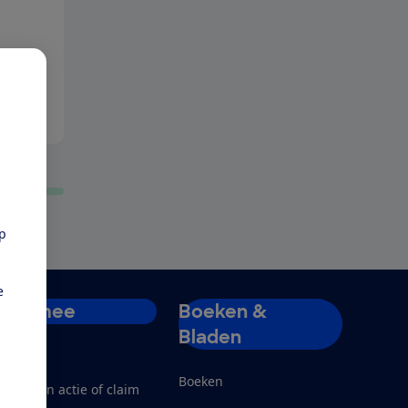
pp
e
Doe mee
Boeken &
Bladen
ord lid
Boeken
teun een actie of claim