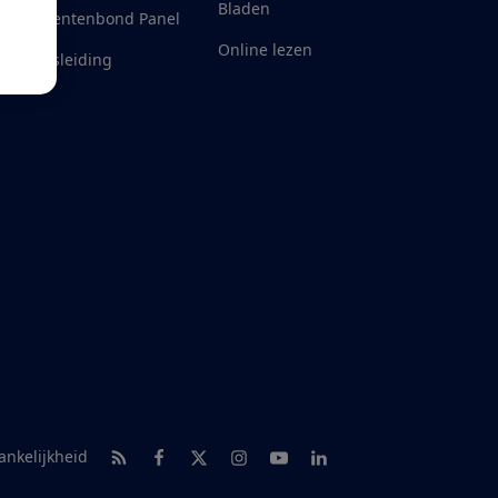
Bladen
Consumentenbond Panel
Online lezen
eld misleiding
RSS-feed nieuws
Facebook
Twitter
Instagram
Youtube
LinkedIn
ankelijkheid