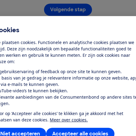
Volgende stap
Heb je al een account?
ookies
Log dan nu in
 plaatsen cookies. Functionele en analytische cookies plaatsen we
tijd. Deze zijn noodzakelijk om bepaalde functionaliteiten goed te
ten werken en gebruik te kunnen meten. Er zijn ook cookies naar
uze om:
 gebruikservaring of feedback op onze site te kunnen geven.
Stap 1 van 2
 basis van je gedrag je relevantere informatie op onze website, a
 via e-mails te kunnen geven.
uTube-video’s te kunnen bekijken.
levante aanbiedingen van de Consumentenbond op andere sites t
Service &
Over ons
ijgen.
Contact
or op ‘Accepteer alle cookies’ te klikken ga je akkoord met het
Wie zijn we
W
aatsen van deze cookies.
Meer over cookies.
Mijn Consumentenbond
Vacatures
S
Niet accepteren
Accepteer alle cookies