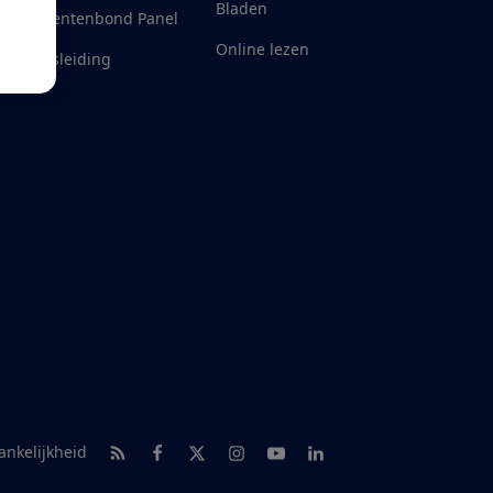
Bladen
Consumentenbond Panel
Online lezen
eld misleiding
RSS-feed nieuws
Facebook
Twitter
Instagram
Youtube
LinkedIn
ankelijkheid