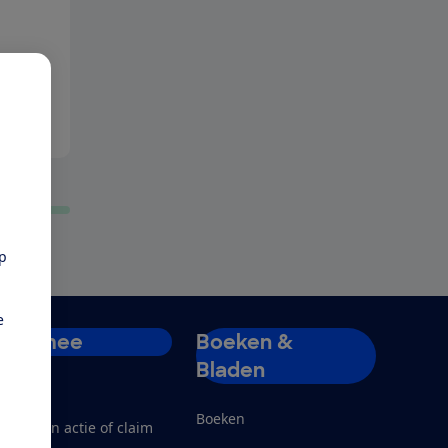
pp
e
Doe mee
Boeken &
Bladen
ord lid
Boeken
teun een actie of claim