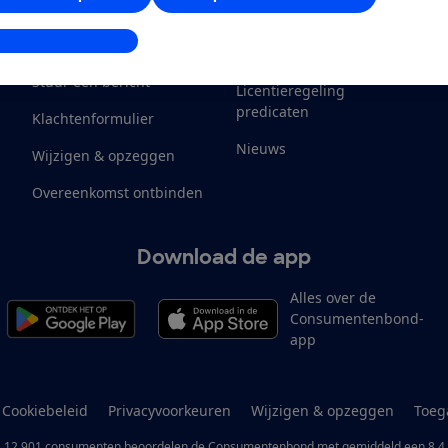
Klantenservice
Werken bij
stellingen aanpassen
Contact
Onze inkomsten
M
Stuur een bericht
Licentieregeling
predicaten
Klachtenformulier
Nieuws
Wijzigen & opzeggen
Overeenkomst ontbinden
Download de app
Alles over de
Consumentenbond-
app
Cookiebeleid
Privacyvoorkeuren
Wijzigen & opzeggen
Toeg
12.901
consumenten
beoordelen de Consumentenbond
met gemiddeld een
8,4