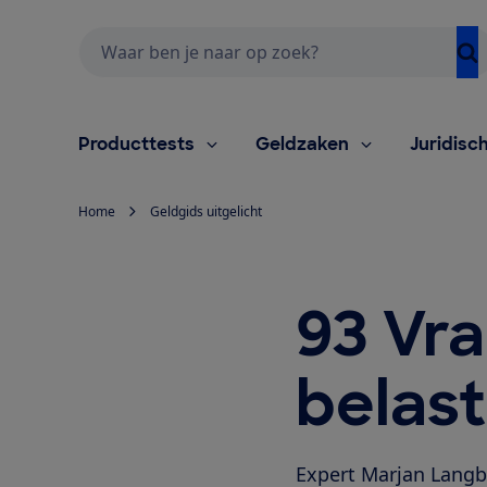
Zoeken
Producttests
Geldzaken
Juridisc
Home
Geldgids uitgelicht
93 Vr
belas
Expert Marjan Langb