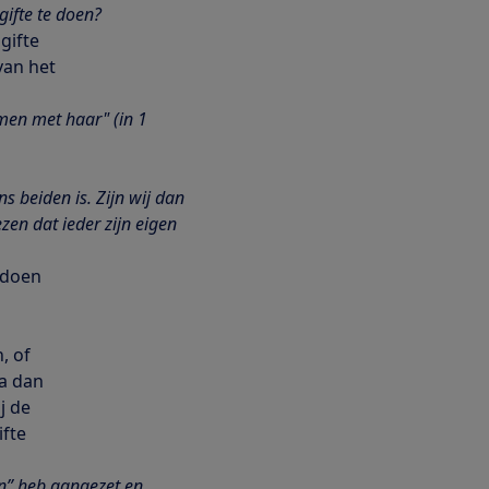
gifte te doen?
gifte
van het
amen met haar" (in 1
s beiden is. Zijn wij dan
zen dat ieder zijn eigen
e doen
, of
a dan
j de
ifte
en” heb aangezet en