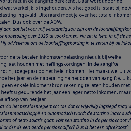
wordt niet in de aangifte berekend. Daar wordt door de
d wat werkelijk is ingehouden. Als het goed is, staat bij de
elasting ingevuld. Uiteraard moet je over het totale inkome
talen. Dus ook over de AOW.
f aan dat het voor mij verstandig zou zijn om de loonheffingskort
ke nabetaling over 2025 te voorkomen. Nu zet ik hem in bij de 
 Hij adviseerde om de loonheffingskorting in te zetten bij de in
voor de te betalen inkomstenbelasting niet uit bij welke
g laat houden met heffingskortingen. In de aangifte
dt hij toegepast op het hele inkomen. Het maakt wel uit v
e het jaar en de nabetaling na het doen van aangifte. U k
ij geen enkele inkomensbron rekening te laten houden met
 heeft u gedurende het jaar een lager netto inkomen, maa
a afloop van het jaar.
t via het pensioenreglement toe dat er vrijwillig ingelegd mag wo
nsioenmaatschappij en automatisch wordt de storting ingehouden
ruto of netto salaris gaat. Valt een storting in de pensioenpot 
l onder de een derde pensioenpijler? Dus is het een aftrekpost?