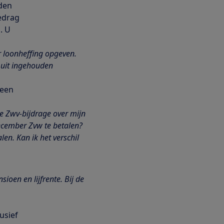
rden
bedrag
. U
r loonheffing opgeven.
 uit ingehouden
 een
de Zwv-bijdrage over mijn
ecember Zvw te betalen?
n. Kan ik het verschil
ioen en lijfrente. Bij de
usief