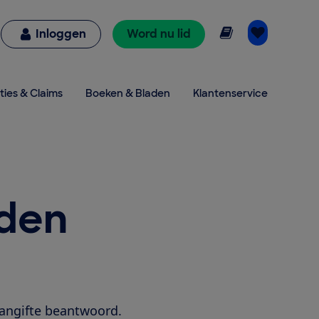
Online lezen
Inloggen
Word nu lid
ties & Claims
Boeken & Bladen
Klantenservice
rden
aangifte beantwoord.