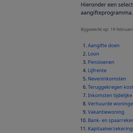
Hieronder een select
aangifteprogramma
Bijgewerkt op:
19 februar
Aangifte doen
Loon
Pensioenen
Lijfrente
Neveninkomsten
Teruggekregen koste
Inkomsten tijdelijk
Verhuurde woning
Vakantiewoning
Bank- en spaarreke
Kapitaalverzekerin