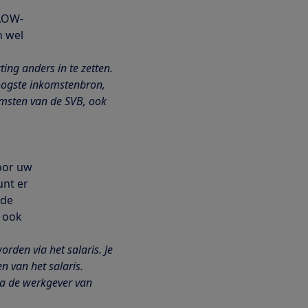
 AOW-
n wel
ing anders in te zetten.
hoogste inkomstenbron,
komsten van de SVB, ook
oor uw
unt er
 de
r ook
rden via het salaris. Je
 van het salaris.
via de werkgever van