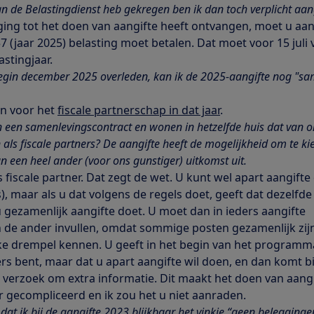
an de Belastingdienst heb gekregen ben ik dan toch verplicht aan
ging tot het doen van aangifte heeft ontvangen, moet u aan
 (jaar 2025) belasting moet betalen. Dat moet voor 15 juli 
astingjaar.
s begin december 2025 overleden, kan ik de 2025-aangifte nog "s
en voor het
fiscale partnerschap in dat jaar
.
 een samenlevingscontract en wonen in hetzelfde huis dat van on
n als fiscale partners? De aangifte heeft de mogelijkheid om te kie
n een heel ander (voor ons gunstiger) uitkomst uit.
s fiscale partner. Dat zegt de wet. U kunt wel apart aangift
s), maar als u dat volgens de regels doet, geeft dat dezelfde
 gezamenlijk aangifte doet. U moet dan in ieders aangifte
de ander invullen, omdat sommige posten gezamenlijk zijn
e drempel kennen. U geeft in het begin van het programm
ers bent, maar dat u apart aangifte wil doen, en dan komt bi
 verzoek om extra informatie. Dit maakt het doen van aang
r gecompliceerd en ik zou het u niet aanraden.
dat ik bij de aangifte 2023 blijkbaar het vinkje “geen belegging