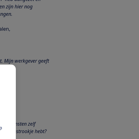
en zijn hier nog
angen.
alen,
st. Mijn werkgever geeft
 zijn
en om
elaste
ar
je inkomsten zelf
pp
een loonstrookje hebt?