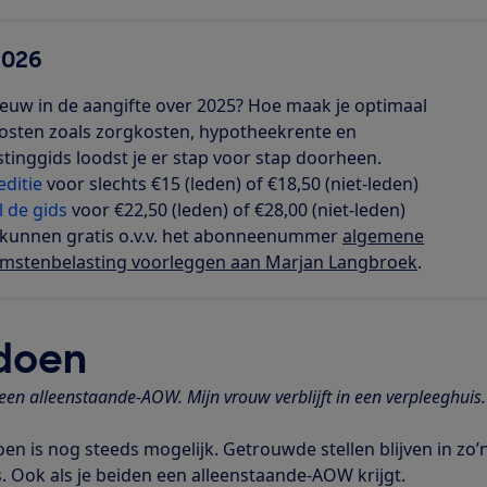
2026
nieuw in de aangifte over 2025? Hoe maak je optimaal
posten zoals zorgkosten, hypotheekrente en
stinggids loodst je er stap voor stap doorheen.
editie
voor slechts €15 (leden) of €18,50 (niet-leden)
l de gids
voor €22,50 (leden) of €28,00 (niet-leden)
kunnen gratis o.v.v. het abonneenummer
algemene
omstenbelasting voorleggen aan Marjan Langbroek
.
 doen
een alleenstaande-AOW. Mijn vrouw verblijft in een verpleeghuis
n is nog steeds mogelijk. Getrouwde stellen blijven in zo’
rs. Ook als je beiden een alleenstaande-AOW krijgt.