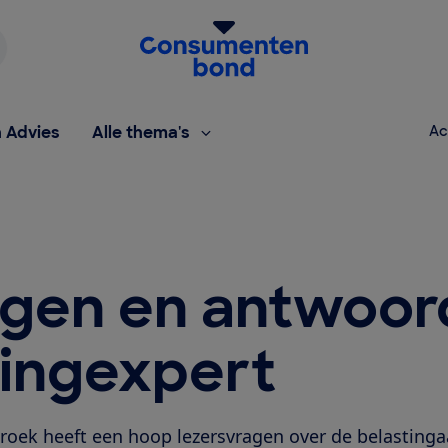
Homepage van de Consumentenbond
h Advies
Alle thema's
Ac
agen en antwoo
tingexpert
roek heeft een hoop lezersvragen over de belasting