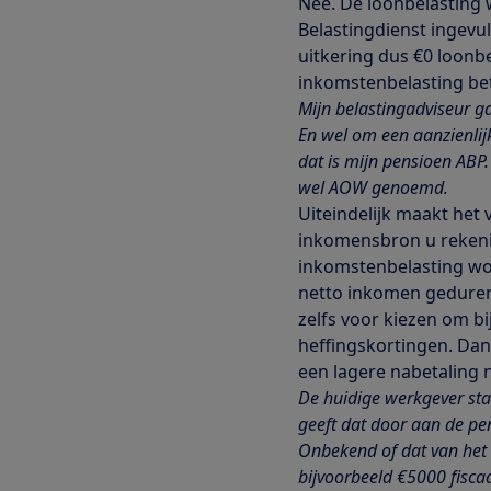
Nee. De loonbelasting 
Belastingdienst ingevul
uitkering dus €0 loonb
inkomstenbelasting be
Mijn belastingadviseur ga
En wel om een aanzienlij
dat is mijn pensioen ABP.
wel AOW genoemd.
Uiteindelijk maakt het 
inkomensbron u rekenin
inkomstenbelasting wor
netto inkomen gedurend
zelfs voor kiezen om b
heffingskortingen. Dan
een lagere nabetaling n
De huidige werkgever staa
geeft dat door aan de pe
Onbekend of dat van het b
bijvoorbeeld €5000 fiscaa