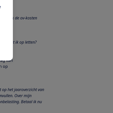
 van
e
. Mag ik de ov-kosten
n, zijn
ar moet ik op letten?
En dan
lag van
en op
 op het jaaroverzicht van
nvullen. Over mijn
belasting. Betaal ik nu