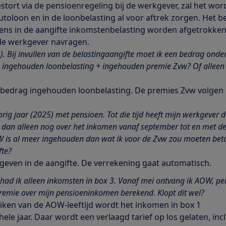
stort via de pensioenregeling bij de werkgever, zal het wo
toloon en in de loonbelasting al voor aftrek zorgen. Het 
ens in de aangifte inkomstenbelasting worden afgetrokken
 de werkgever navragen.
). Bij invullen van de belastingaangifte moet ik een bedrag onde
de ingehouden loonbelasting + ingehouden premie Zvw? Of alleen
t bedrag ingehouden loonbelasting. De premies Zvw volgen
rig jaar (2025) met pensioen. Tot die tijd heeft mijn werkgever 
 dan alleen nog over het inkomen vanaf september tot en met d
is al meer ingehouden dan wat ik voor de Zvw zou moeten betale
fte?
e geven in de aangifte. De verrekening gaat automatisch.
 had ik alleen inkomsten in box 3. Vanaf mei ontvang ik AOW, pens
remie over mijn pensioeninkomen berekend. Klopt dit wel?
reiken van de AOW-leeftijd wordt het inkomen in box 1
hele jaar. Daar wordt een verlaagd tarief op los gelaten, incl