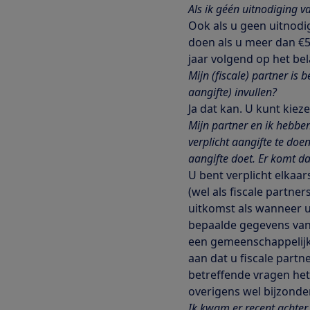
Als ik géén uitnodiging v
Ook als u geen uitnodi
doen als u meer dan €57
jaar volgend op het bel
Mijn (fiscale) partner i
aangifte) invullen?
Ja dat kan. U kunt kiez
Mijn partner en ik hebben
verplicht aangifte te doe
aangifte doet. Er komt da
U bent verplicht elkaar
(wel als fiscale partner
uitkomst als wanneer u
bepaalde gegevens van 
een gemeenschappelijk
aan dat u fiscale partn
betreffende vragen het
overigens wel bijzonde
Ik kwam er recent achter 