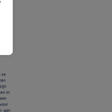
e
le
tijd
ronder
 de
len van
e ze
iten
zijn
en in
 een
 voor
n- aan