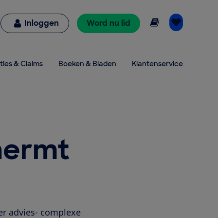
Online lezen
Inloggen
Word nu lid
ties & Claims
Boeken & Bladen
Klantenservice
hermt
er advies- complexe