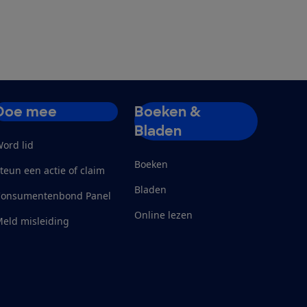
Doe mee
Boeken &
Bladen
ord lid
Boeken
teun een actie of claim
Bladen
Consumentenbond Panel
Online lezen
eld misleiding