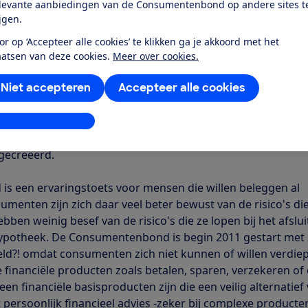
levante aanbiedingen van de Consumentenbond op andere sites t
ijgen.
 geen voorstander van de verkoop van complexe financië
or op ‘Accepteer alle cookies’ te klikken ga je akkoord met het
 (execution only-producten). Een hypotheek afsluiten is al
aatsen van deze cookies.
Meer over cookies.
wel bij een adviseur van de bank als bij een onafhankelijk
Niet accepteren
Accepteer alle cookies
 hoort een passend advies bij. Uit allerlei onderzoeken, waa
n, blijkt namelijk dat consumenten weinig besef hebben van
j het afsluiten van complexe financiële producten. Het instel
stellingen aanpassen
inanciële toets is een halve maatregel waarmee een
gecreëerd.
 is een ervaringstoets voor mensen die willen beleggen al
umenten zijn zich daar veel beter bewust van de risico's di
en weinig besef van de risico's die ze lopen bij het afslu
hypotheek. De Consumentenbond is begin 2011 gestart met 
ld?! omdat consumenten zich niet kunnen of willen verdiep
 financiële producten zoals betalen, sparen, verzekeren of
en financiële basisproducten zijn die een veilig alternatief
t persoonlijk financieel advies -zeker bij complexe producte