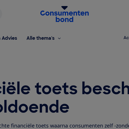
Homepage van de Consumentenbond
h Advies
Alle thema's
Ac
ciële toets besc
voldoende
ichte financiële toets waarna consumenten zelf -zond