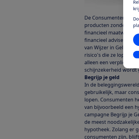
Re
kr
De Consumentenbond is
Do
producten zonder advies
pl
financieel maatwerk, zo
financieel adviseur. Er
van Wijzer in Geldzake
risico's die ze lopen bi
In
alleen een verplichte f
schijnzekerheid wordt 
Begrijp je geld
In de beleggingswereld
gebruikelijk, maar cons
lopen. Consumenten hebb
van bijvoorbeeld een 
campagne Begrijp je Ge
de meest noodzakelijke
hypotheek. Zolang er ge
consumenten zijn, blijf