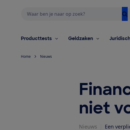
Zoeken
Producttests
Geldzaken
Juridisc
Home
Nieuws
Finan
niet 
Nieuws
|
Een verpl