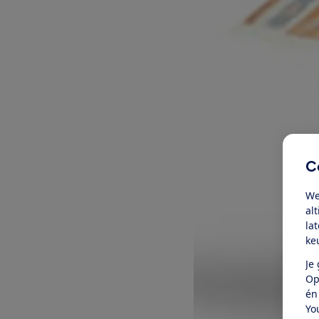
C
We
al
la
ke
Je
Op
én
Yo