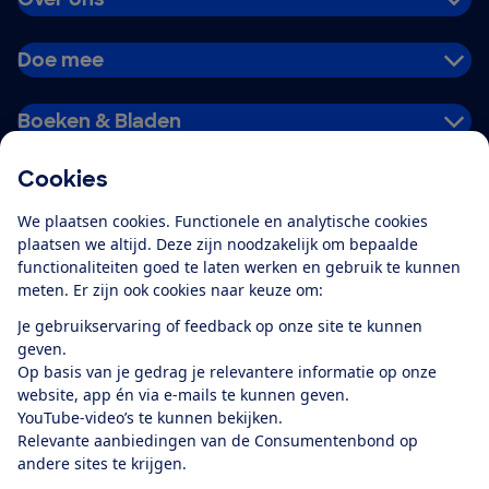
Doe mee
Boeken & Bladen
Cookies
Download de app
We plaatsen cookies. Functionele en analytische cookies
plaatsen we altijd. Deze zijn noodzakelijk om bepaalde
functionaliteiten goed te laten werken en gebruik te kunnen
meten. Er zijn ook cookies naar keuze om:
Alles over de
Consumentenbond-
Je gebruikservaring of feedback op onze site te kunnen
app
geven.
Op basis van je gedrag je relevantere informatie op onze
website, app én via e-mails te kunnen geven.
Algemene Voorwaarden
Privacyverklaring
YouTube-video’s te kunnen bekijken.
Cookiebeleid
Privacyvoorkeuren
Wijzigen & opzeggen
Relevante aanbiedingen van de Consumentenbond op
Toegankelijkheid
andere sites te krijgen.