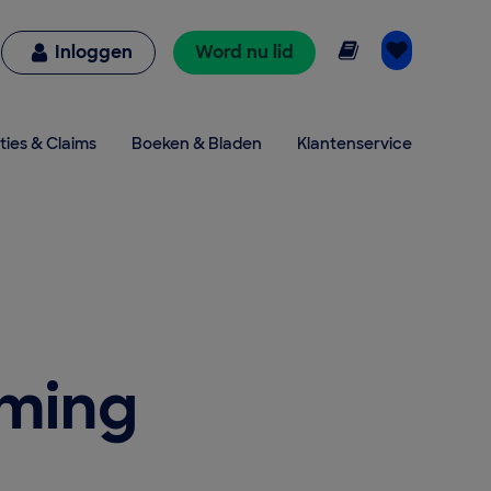
Online lezen
Inloggen
Word nu lid
ties & Claims
Boeken & Bladen
Klantenservice
ming