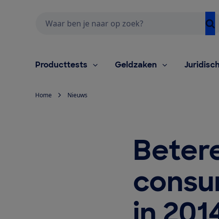
Zoeken
Producttests
Geldzaken
Juridisc
Home
Nieuws
Beter
consu
in 201