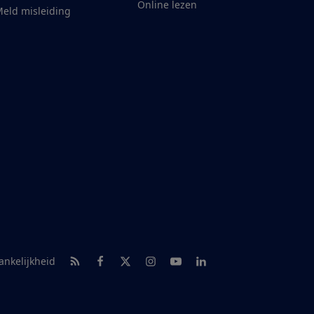
Online lezen
eld misleiding
RSS-feed nieuws
Facebook
Twitter
Instagram
Youtube
LinkedIn
ankelijkheid