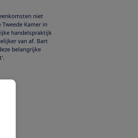
reenkomsten niet
e Tweede Kamer in
jke handelspraktijk
ijker van af. Bart
eze belangrijke
'.
n die
rkopers
eg.
ders is
ktijk,