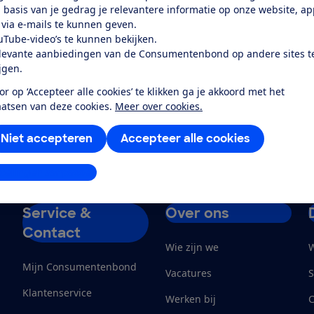
 basis van je gedrag je relevantere informatie op onze website, a
omst door een simpel briefje aan de verkoper van af.
 via e-mails te kunnen geven.
 Consumentenrechten
uTube-video’s te kunnen bekijken.
levante aanbiedingen van de Consumentenbond op andere sites t
e 24 september ook in met het wijzigen van het Burgerlij
ijgen.
ropese Richtlijn Consumentenrechten. Deze Richtlijn gaat
or op ‘Accepteer alle cookies’ te klikken ga je akkoord met het
 deurverkoop (colportage). Een belangrijke wijziging is da
aatsen van deze cookies.
Meer over cookies.
or koop op afstand als voor colportage van 7 naar 14
nieuwe regels gaan officieel in op 13 juni 2014.
Niet accepteren
Accepteer alle cookies
stellingen aanpassen
Service &
Over ons
Contact
Wie zijn we
W
Mijn Consumentenbond
Vacatures
S
Klantenservice
Werken bij