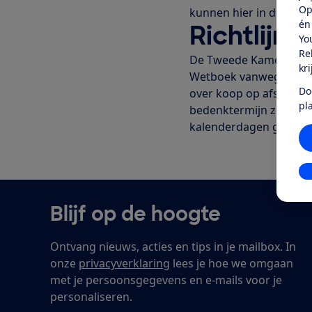
Op
kunnen hier in de toek
én
Richtlijn
Yo
Re
De Tweede Kamer stemd
kr
Wetboek vanwege de Eu
Do
over koop op afstand en
pl
bedenktermijn zowel vo
kalenderdagen gaat. De 
In
Blijf op de hoogte
Ontvang nieuws, acties en tips in je mailbox. In
onze
privacyverklaring
lees je hoe we omgaan
met je persoonsgegevens en e-mails voor je
personaliseren.