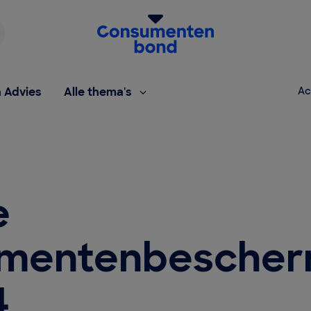
Homepage van de Consumentenbond
h Advies
Alle thema's
Ac
e
mentenbescher
4