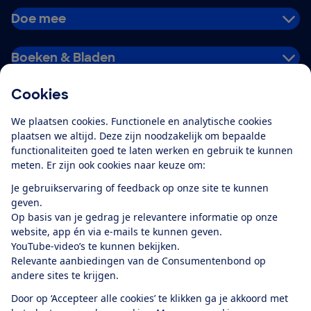
Doe mee
Boeken & Bladen
Cookies
Download de app
We plaatsen cookies. Functionele en analytische cookies
plaatsen we altijd. Deze zijn noodzakelijk om bepaalde
functionaliteiten goed te laten werken en gebruik te kunnen
meten. Er zijn ook cookies naar keuze om:
Alles over de
Consumentenbond-
Je gebruikservaring of feedback op onze site te kunnen
app
geven.
Op basis van je gedrag je relevantere informatie op onze
website, app én via e-mails te kunnen geven.
Algemene Voorwaarden
Privacyverklaring
YouTube-video’s te kunnen bekijken.
Cookiebeleid
Privacyvoorkeuren
Wijzigen & opzeggen
Relevante aanbiedingen van de Consumentenbond op
Toegankelijkheid
andere sites te krijgen.
RSS-feed nieuws
Facebook
Twitter
Instagram
Youtube
LinkedIn
Door op ‘Accepteer alle cookies’ te klikken ga je akkoord met