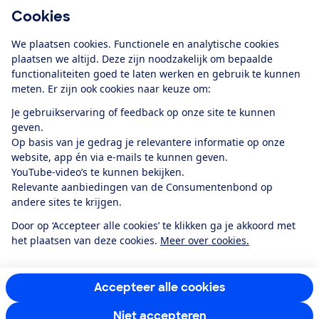
Cookies
Download de app
We plaatsen cookies. Functionele en analytische cookies
plaatsen we altijd. Deze zijn noodzakelijk om bepaalde
functionaliteiten goed te laten werken en gebruik te kunnen
meten. Er zijn ook cookies naar keuze om:
Alles over de
Consumentenbond-
Je gebruikservaring of feedback op onze site te kunnen
app
geven.
Op basis van je gedrag je relevantere informatie op onze
website, app én via e-mails te kunnen geven.
Algemene Voorwaarden
Privacyverklaring
YouTube-video’s te kunnen bekijken.
Cookiebeleid
Privacyvoorkeuren
Wijzigen & opzeggen
Relevante aanbiedingen van de Consumentenbond op
Toegankelijkheid
andere sites te krijgen.
RSS-feed nieuws
Facebook
Twitter
Instagram
Youtube
LinkedIn
Door op ‘Accepteer alle cookies’ te klikken ga je akkoord met
het plaatsen van deze cookies.
Meer over cookies.
12.901
consumenten
beoordelen de Consumentenbond
met gemiddeld
een
8,4
Accepteer alle cookies
Niet accepteren