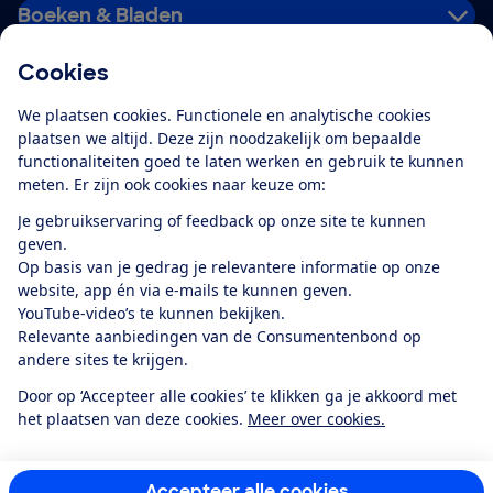
Boeken & Bladen
Cookies
Download de app
We plaatsen cookies. Functionele en analytische cookies
plaatsen we altijd. Deze zijn noodzakelijk om bepaalde
functionaliteiten goed te laten werken en gebruik te kunnen
meten. Er zijn ook cookies naar keuze om:
Alles over de
Consumentenbond-
Je gebruikservaring of feedback op onze site te kunnen
app
geven.
Op basis van je gedrag je relevantere informatie op onze
website, app én via e-mails te kunnen geven.
Algemene Voorwaarden
Privacyverklaring
YouTube-video’s te kunnen bekijken.
Cookiebeleid
Privacyvoorkeuren
Wijzigen & opzeggen
Relevante aanbiedingen van de Consumentenbond op
Toegankelijkheid
andere sites te krijgen.
RSS-feed nieuws
Facebook
Twitter
Instagram
Youtube
LinkedIn
Door op ‘Accepteer alle cookies’ te klikken ga je akkoord met
het plaatsen van deze cookies.
Meer over cookies.
12.901
consumenten
beoordelen de Consumentenbond
met gemiddeld
een
8,4
Accepteer alle cookies