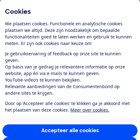
Cookies
Download de app
We plaatsen cookies. Functionele en analytische cookies
plaatsen we altijd. Deze zijn noodzakelijk om bepaalde
functionaliteiten goed te laten werken en gebruik te kunnen
meten. Er zijn ook cookies naar keuze om:
Alles over de
Consumentenbond-
Je gebruikservaring of feedback op onze site te kunnen
app
geven.
Op basis van je gedrag je relevantere informatie op onze
website, app én via e-mails te kunnen geven.
Algemene Voorwaarden
Privacyverklaring
YouTube-video’s te kunnen bekijken.
Cookiebeleid
Privacyvoorkeuren
Wijzigen & opzeggen
Relevante aanbiedingen van de Consumentenbond op
Toegankelijkheid
andere sites te krijgen.
RSS-feed nieuws
Facebook
Twitter
Instagram
Youtube
LinkedIn
Door op ‘Accepteer alle cookies’ te klikken ga je akkoord met
het plaatsen van deze cookies.
Meer over cookies.
12.901
consumenten
beoordelen de Consumentenbond
met gemiddeld
een
8,4
Accepteer alle cookies