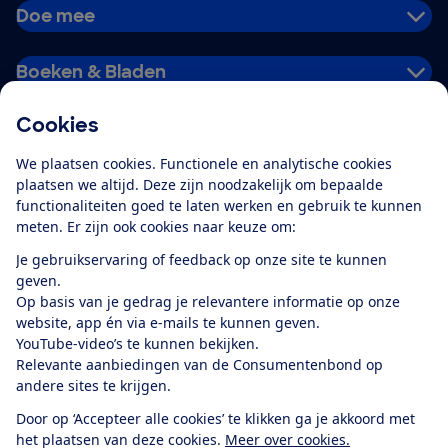
Doe mee
Boeken & Bladen
Cookies
Download de app
We plaatsen cookies. Functionele en analytische cookies
plaatsen we altijd. Deze zijn noodzakelijk om bepaalde
functionaliteiten goed te laten werken en gebruik te kunnen
meten. Er zijn ook cookies naar keuze om:
Alles over de
Consumentenbond-
Je gebruikservaring of feedback op onze site te kunnen
app
geven.
Op basis van je gedrag je relevantere informatie op onze
website, app én via e-mails te kunnen geven.
Algemene Voorwaarden
Privacyverklaring
YouTube-video’s te kunnen bekijken.
Cookiebeleid
Privacyvoorkeuren
Wijzigen & opzeggen
Relevante aanbiedingen van de Consumentenbond op
Toegankelijkheid
andere sites te krijgen.
RSS-feed nieuws
Facebook
Twitter
Instagram
Youtube
LinkedIn
Door op ‘Accepteer alle cookies’ te klikken ga je akkoord met
het plaatsen van deze cookies.
Meer over cookies.
12.901
consumenten
beoordelen de Consumentenbond
met gemiddeld