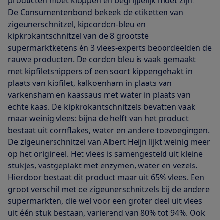
producten moet kloppen én begrijpelijk moet zijn.
De Consumentenbond bekeek de etiketten van
zigeunerschnitzel, kipcordon-bleu en
kipkrokantschnitzel van de 8 grootste
supermarktketens én 3 vlees-experts beoordeelden de
rauwe producten. De cordon bleu is vaak gemaakt
met kipfiletsnippers of een soort kippengehakt in
plaats van kipfilet, kalkoenham in plaats van
varkensham en kaassaus met water in plaats van
echte kaas. De kipkrokantschnitzels bevatten vaak
maar weinig vlees: bijna de helft van het product
bestaat uit cornflakes, water en andere toevoegingen.
De zigeunerschnitzel van Albert Heijn lijkt weinig meer
op het origineel. Het vlees is samengesteld uit kleine
stukjes, vastgeplakt met enzymen, water en vezels.
Hierdoor bestaat dit product maar uit 65% vlees. Een
groot verschil met de zigeunerschnitzels bij de andere
supermarkten, die wel voor een groter deel uit vlees
uit één stuk bestaan, variërend van 80% tot 94%. Ook