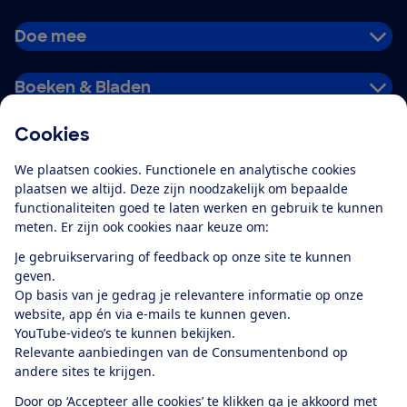
Doe mee
Boeken & Bladen
Cookies
Download de app
We plaatsen cookies. Functionele en analytische cookies
plaatsen we altijd. Deze zijn noodzakelijk om bepaalde
functionaliteiten goed te laten werken en gebruik te kunnen
meten. Er zijn ook cookies naar keuze om:
Alles over de
Consumentenbond-
Je gebruikservaring of feedback op onze site te kunnen
app
geven.
Op basis van je gedrag je relevantere informatie op onze
website, app én via e-mails te kunnen geven.
Algemene Voorwaarden
Privacyverklaring
YouTube-video’s te kunnen bekijken.
Cookiebeleid
Privacyvoorkeuren
Wijzigen & opzeggen
Relevante aanbiedingen van de Consumentenbond op
Toegankelijkheid
andere sites te krijgen.
RSS-feed nieuws
Facebook
Twitter
Instagram
Youtube
LinkedIn
Door op ‘Accepteer alle cookies’ te klikken ga je akkoord met