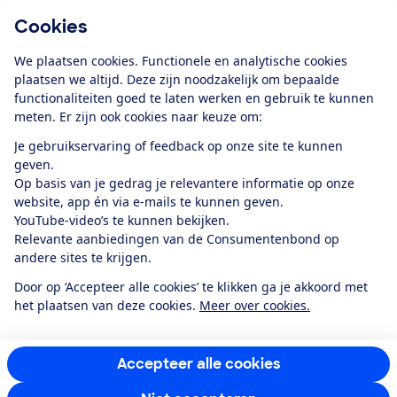
Cookies
Download de app
We plaatsen cookies. Functionele en analytische cookies
plaatsen we altijd. Deze zijn noodzakelijk om bepaalde
functionaliteiten goed te laten werken en gebruik te kunnen
meten. Er zijn ook cookies naar keuze om:
Alles over de
Consumentenbond-
Je gebruikservaring of feedback op onze site te kunnen
app
geven.
Op basis van je gedrag je relevantere informatie op onze
website, app én via e-mails te kunnen geven.
Algemene Voorwaarden
Privacyverklaring
YouTube-video’s te kunnen bekijken.
Cookiebeleid
Privacyvoorkeuren
Wijzigen & opzeggen
Relevante aanbiedingen van de Consumentenbond op
Toegankelijkheid
andere sites te krijgen.
RSS-feed nieuws
Facebook
Twitter
Instagram
Youtube
LinkedIn
Door op ‘Accepteer alle cookies’ te klikken ga je akkoord met
het plaatsen van deze cookies.
Meer over cookies.
12.901
consumenten
beoordelen de Consumentenbond
met gemiddeld
een
8,4
Accepteer alle cookies