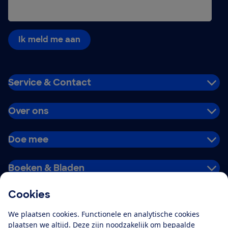
Ik meld me aan
Service & Contact
Over ons
Doe mee
Boeken & Bladen
Cookies
Download de app
We plaatsen cookies. Functionele en analytische cookies
plaatsen we altijd. Deze zijn noodzakelijk om bepaalde