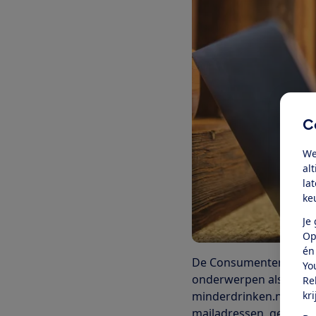
C
We
al
la
ke
Je
Op
én
De Consumentenbond be
Yo
onderwerpen als depres
Re
minderdrinken.nl ontwi
kr
mailadressen, geslacht 