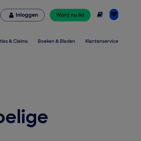
Online lezen
Inloggen
Word nu lid
ties & Claims
Boeken & Bladen
Klantenservice
s
oelige