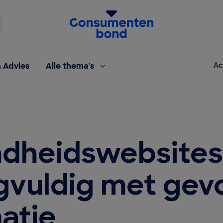
Homepage van de Consumentenbond
h Advies
Alle thema's
Ac
dheidswebsite
gvuldig met gev
atie