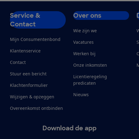
Service &
Over ons
Contact
Wie zijn we
W
Mijn Consumentenbond
Vacatures
S
Klantenservice
Werken bij
Contact
Onze inkomsten
M
Stuur een bericht
Licentieregeling
predicaten
Klachtenformulier
Nieuws
Wijzigen & opzeggen
Overeenkomst ontbinden
Download de app