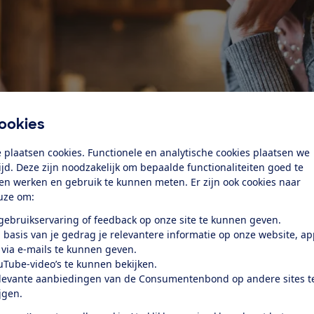
ookies
 plaatsen cookies. Functionele en analytische cookies plaatsen we
tijd. Deze zijn noodzakelijk om bepaalde functionaliteiten goed te
ten werken en gebruik te kunnen meten. Er zijn ook cookies naar
uze om:
 gebruikservaring of feedback op onze site te kunnen geven.
 basis van je gedrag je relevantere informatie op onze website, a
 via e-mails te kunnen geven.
keek 8 websites die tests aanbieden over gevoelige
uTube-video’s te kunnen bekijken.
sieklachten, drankgebruik en stress. De zelftest op
levante aanbiedingen van de Consumentenbond op andere sites t
kkeld door verslavingsinstituut Trimbos bleek wachtwoord
ijgen.
en leeftijd van gebruikers over een onbeveiligde