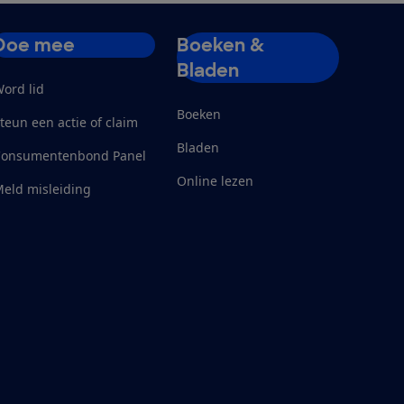
Doe mee
Boeken &
Bladen
ord lid
Boeken
teun een actie of claim
Bladen
Consumentenbond Panel
Online lezen
eld misleiding