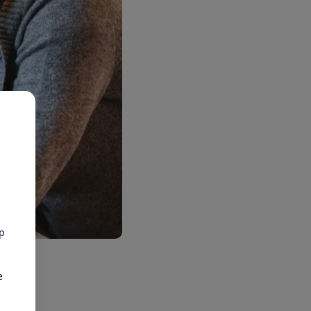
pp
e
en, e-