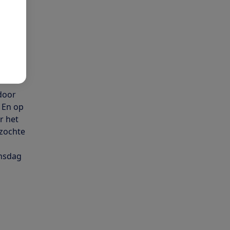
de
acht
voor de
door
. En op
r het
rzochte
insdag