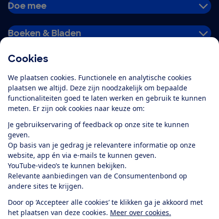
Doe mee
Boeken & Bladen
Cookies
Download de app
We plaatsen cookies. Functionele en analytische cookies
plaatsen we altijd. Deze zijn noodzakelijk om bepaalde
functionaliteiten goed te laten werken en gebruik te kunnen
meten. Er zijn ook cookies naar keuze om:
Alles over de
Consumentenbond-
Je gebruikservaring of feedback op onze site te kunnen
app
geven.
Op basis van je gedrag je relevantere informatie op onze
website, app én via e-mails te kunnen geven.
Algemene Voorwaarden
Privacyverklaring
YouTube-video’s te kunnen bekijken.
Cookiebeleid
Privacyvoorkeuren
Wijzigen & opzeggen
Relevante aanbiedingen van de Consumentenbond op
Toegankelijkheid
andere sites te krijgen.
RSS-feed nieuws
Facebook
Twitter
Instagram
Youtube
LinkedIn
Door op ‘Accepteer alle cookies’ te klikken ga je akkoord met
het plaatsen van deze cookies.
Meer over cookies.
12.901
consumenten
beoordelen de Consumentenbond
met gemiddeld