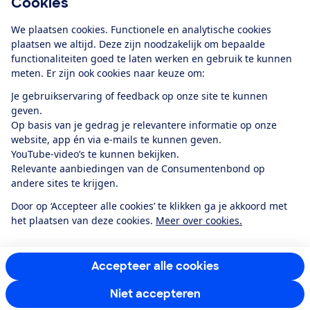
Cookies
Download de app
We plaatsen cookies. Functionele en analytische cookies
plaatsen we altijd. Deze zijn noodzakelijk om bepaalde
functionaliteiten goed te laten werken en gebruik te kunnen
meten. Er zijn ook cookies naar keuze om:
Alles over de
Consumentenbond-
Je gebruikservaring of feedback op onze site te kunnen
app
geven.
Op basis van je gedrag je relevantere informatie op onze
website, app én via e-mails te kunnen geven.
Algemene Voorwaarden
Privacyverklaring
YouTube-video’s te kunnen bekijken.
Cookiebeleid
Privacyvoorkeuren
Wijzigen & opzeggen
Relevante aanbiedingen van de Consumentenbond op
Toegankelijkheid
andere sites te krijgen.
RSS-feed nieuws
Facebook
Twitter
Instagram
Youtube
LinkedIn
Door op ‘Accepteer alle cookies’ te klikken ga je akkoord met
het plaatsen van deze cookies.
Meer over cookies.
12.901
consumenten
beoordelen de Consumentenbond
met gemiddeld
een
8,4
Accepteer alle cookies
Niet accepteren