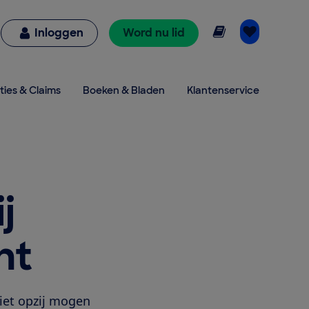
Online lezen
Inloggen
Word nu lid
ties & Claims
Boeken & Bladen
Klantenservice
j
ht
et opzij mogen