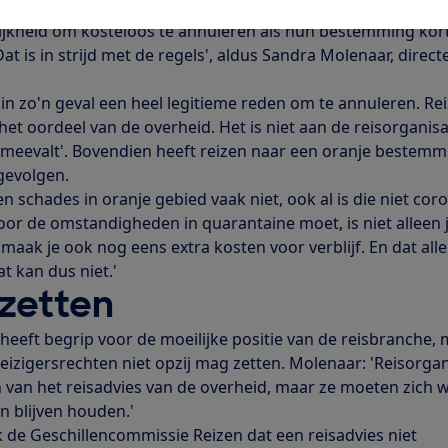
eisorganisaties, zoals Dé VakantieDiscounter en Sunweb,
lijkheid om kosteloos te annuleren als hun bestemming kor
Dat is in strijd met de regels', aldus Sandra Molenaar, direct
 zo'n geval een heel legitieme reden om te annuleren. Rei
et oordeel van de overheid. Het is niet aan de reisorganis
l meevalt'. Bovendien heeft reizen naar een oranje bestemm
 gevolgen.
 schades in oranje gebied vaak niet, ook al is die niet cor
door de omstandigheden in quarantaine moet, is niet alleen 
maak je ook nog eens extra kosten voor verblijf. En dat all
t kan dus niet.'
 zetten
eft begrip voor de moeilijke positie van de reisbranche,
eizigersrechten niet opzij mag zetten. Molenaar: 'Reisorgan
 van het reisadvies van de overheid, maar ze moeten zich 
en blijven houden.'
 de Geschillencommissie Reizen dat een reisadvies niet