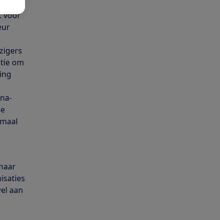
t voor
eur
zigers
atie om
ing
ona-
je
emaal
 maar
isaties
wel aan