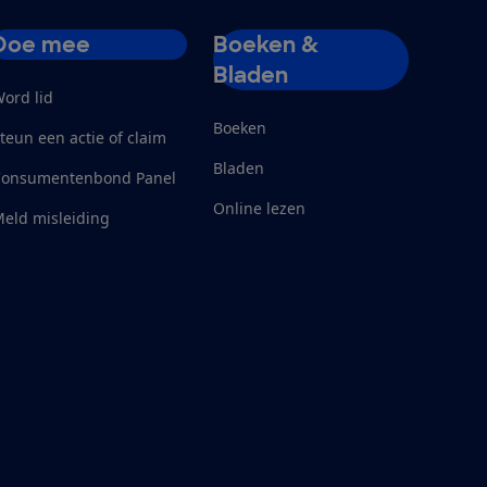
Doe mee
Boeken &
Bladen
ord lid
Boeken
teun een actie of claim
Bladen
Consumentenbond Panel
Online lezen
eld misleiding