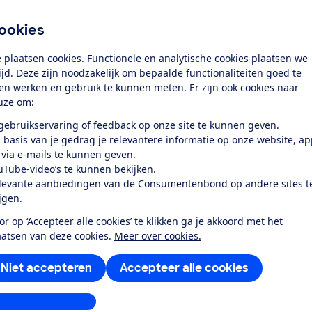
os annuleren bij Sunweb
nsumentenbond laten weten dat reizigers bij die organisa
ookies
nen annuleren als hun plaats van bestemming kort voor ve
chreef Sunweb in een persbericht dat dit kon tot 14 dagen 
 plaatsen cookies. Functionele en analytische cookies plaatsen we
tijd. Deze zijn noodzakelijk om bepaalde functionaliteiten goed te
ten werken en gebruik te kunnen meten. Er zijn ook cookies naar
n dat dat niet juist is. ‘Indien binnen 2 weken voor vertrek
uze om:
mming verandert nemen wij contact op met onze klanten. Z
m de vakantie te annuleren en hun geld binnen 14 terug te
 gebruikservaring of feedback op onze site te kunnen geven.
eken naar een andere bestemming of periode’. Aldus een
 basis van je gedrag je relevantere informatie op onze website, a
 via e-mails te kunnen geven.
uTube-video’s te kunnen bekijken.
 annuleren
levante aanbiedingen van de Consumentenbond op andere sites t
ijgen.
ese Richtlijn Pakkereizen) mogen consumenten hun pakketr
s zich op de plaats van bestemming 'onvermijdbare en
or op ‘Accepteer alle cookies’ te klikken ga je akkoord met het
heden voordoen'. Of als de situatie er gevaarlijk is. Dat g
aatsen van deze cookies.
Meer over cookies.
n een negatief reisadvies van de overheid. Een negatief reis
Niet accepteren
Accepteer alle cookies
olgen
stellingen aanpassen