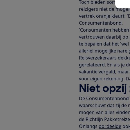
Toch bieden sommige r
reizigers niet de moge
vertrek oranje kleurt. '
Consumentenbond.
'Consumenten hebben in
vertrouwen daarbij op h
te bepalen dat het 'we
allerlei mogelijke nare
Reisverzekeraars dekken
gerelateerd. En als je 
vakantie vergald, maar 
voor eigen rekening. Da
Niet opzij
De Consumentenbond he
waarschuwt dat zij de r
mogen van alles vinden
de Richtlijn Pakketreiz
Onlangs
oordeelde
ook