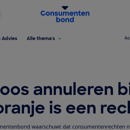
Homepage van de Consumentenbond
h Advies
Alle thema's
Ac
oos annuleren bi
ranje is een rec
entenbond waarschuwt dat consumentenrechten ni