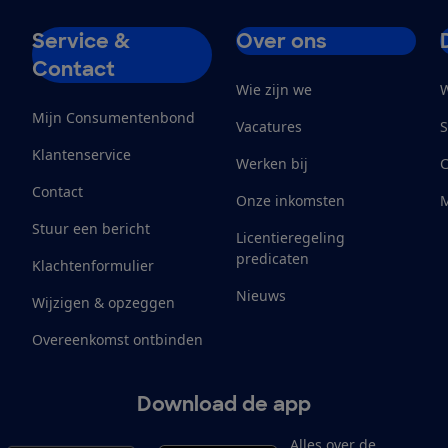
Service &
Over ons
Contact
Wie zijn we
W
Mijn Consumentenbond
Vacatures
S
Klantenservice
Werken bij
Contact
Onze inkomsten
M
Stuur een bericht
Licentieregeling
predicaten
Klachtenformulier
Nieuws
Wijzigen & opzeggen
Overeenkomst ontbinden
Download de app
Alles over de