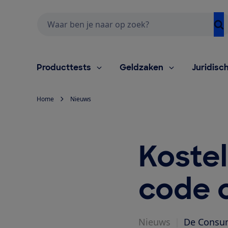
Zoeken
Producttests
Geldzaken
Juridisc
Home
Nieuws
Kostel
code o
Nieuws
|
De Consum