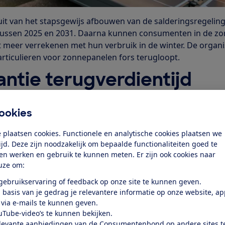
uit van het stapsgewijs afbouwen van de salderingsregelin
tussen 2025 en 2031. Daarna kunnen consumenten in de z
meer verrekenen met hun verbruik in de winter. De organi
articulieren voor zonnepanelen fors terugloopt.
ntie terugverdientijd
 blijven zonnepanelen een aantrekkelijke investering voo
 jaar terugverdienen, stelt de minister. Maar hij biedt daar
ookies
r zullen huurders minder bereid zijn om panelen te laten
r kopers te onzeker om in te investeren.
 plaatsen cookies. Functionele en analytische cookies plaatsen we
tijd. Deze zijn noodzakelijk om bepaalde functionaliteiten goed te
s vinden het riskant dat de minister zich baseert op gedat
ten werken en gebruik te kunnen meten. Er zijn ook cookies naar
annames. Zo houdt hij er geen rekening mee dat steeds m
uze om:
 kosten voor salderen afwentelen op zonnepaneelbezitters. 
 gebruikservaring of feedback op onze site te kunnen geven.
ne-installaties in de toekomst goedkoper worden.
 basis van je gedrag je relevantere informatie op onze website, a
stisch
 via e-mails te kunnen geven.
uTube-video’s te kunnen bekijken.
levante aanbiedingen van de Consumentenbond op andere sites t