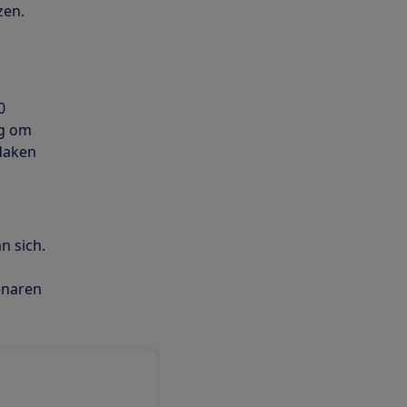
zen.
0
eg om
rdaken
n sich.
enaren