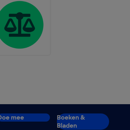
Doe mee
Boeken &
Bladen