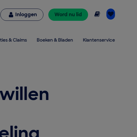
Online lezen
Inloggen
Word nu lid
ties & Claims
Boeken & Bladen
Klantenservice
willen
eling