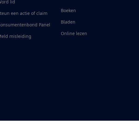
ord lid
Boeken
teun een actie of claim
Bladen
Consumentenbond Panel
Online lezen
eld misleiding