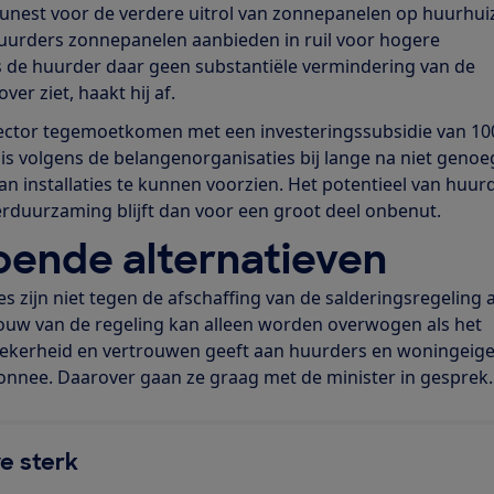
unest voor de verdere uitrol van zonnepanelen op huurhui
urders zonnepanelen aanbieden in ruil voor hogere
s de huurder daar geen substantiële vermindering van de
er ziet, haakt hij af.
 sector tegemoetkomen met een investeringssubsidie van 10
 is volgens de belangenorganisaties bij lange na niet geno
an installaties te kunnen voorzien. Het potentieel van huu
erduurzaming blijft dan voor een groot deel onbenut.
oende alternatieven
 zijn niet tegen de afschaffing van de salderingsregeling a
fbouw van de regeling kan alleen worden overwogen als het
 zekerheid en vertrouwen geeft aan huurders en woningeig
nnee. Daarover gaan ze graag met de minister in gesprek.
e sterk