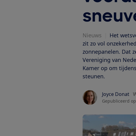
sneuv
Nieuws
|
Het wetsvo
zit zo vol onzekerh
zonnepanelen. Dat z
Vereniging van Nede
Kamer op om tijdens h
steunen.
Joyce Donat
W
Gepubliceerd op