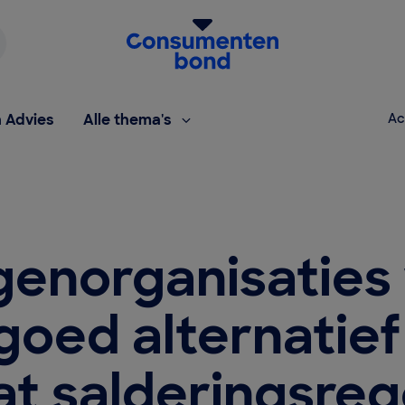
Homepage van de Consumentenbond
h Advies
Alle thema's
Ac
enorganisaties 
goed alternatief
t salderingsreg