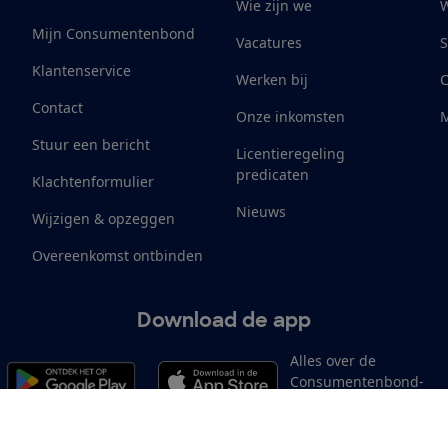
Wie zijn we
W
Mijn Consumentenbond
Vacatures
S
Klantenservice
Werken bij
Contact
Onze inkomsten
M
Stuur een bericht
Licentieregeling
predicaten
Klachtenformulier
Nieuws
Wijzigen & opzeggen
Overeenkomst ontbinden
Download de app
Alles over de
Consumentenbond-
app