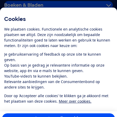
Boeken & Bladen
Cookies
Download de app
We plaatsen cookies. Functionele en analytische cookies
plaatsen we altijd. Deze zijn noodzakelijk om bepaalde
functionaliteiten goed te laten werken en gebruik te kunnen
meten. Er zijn ook cookies naar keuze om:
Alles over de
Consumentenbond-
Je gebruikservaring of feedback op onze site te kunnen
app
geven.
Op basis van je gedrag je relevantere informatie op onze
website, app én via e-mails te kunnen geven.
Algemene Voorwaarden
Privacyverklaring
YouTube-video’s te kunnen bekijken.
Cookiebeleid
Privacyvoorkeuren
Wijzigen & opzeggen
Relevante aanbiedingen van de Consumentenbond op
Toegankelijkheid
andere sites te krijgen.
RSS-feed nieuws
Facebook
Twitter
Instagram
Youtube
LinkedIn
Door op ‘Accepteer alle cookies’ te klikken ga je akkoord met
het plaatsen van deze cookies.
Meer over cookies.
12.901
consumenten
beoordelen de Consumentenbond
met gemiddeld
een
8,4