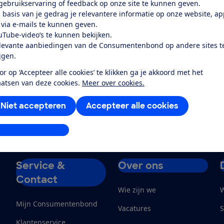
 gebruikservaring of feedback op onze site te kunnen geven.
ing zijn populaire onderwerpen. Dat merken we aan
 basis van je gedrag je relevantere informatie op onze website, a
en die hierover bij ons binnenkomen. Voor het boek
 via e-mails te kunnen geven.
cteerden we 250 heel diverse vragen en de antwoorden
uTube-video’s te kunnen bekijken.
levante aanbiedingen van de Consumentenbond op andere sites t
mplaar van het boek Hoe zit dat?
(pdf)
ijgen.
 zit dat?'
or op ‘Accepteer alle cookies’ te klikken ga je akkoord met het
aatsen van deze cookies.
Meer over cookies.
Niet accepteren
Accepteer alle cookies
stellingen aanpassen
Service &
Over ons
Contact
Wie zijn we
W
Mijn Consumentenbond
Vacatures
S
Klantenservice