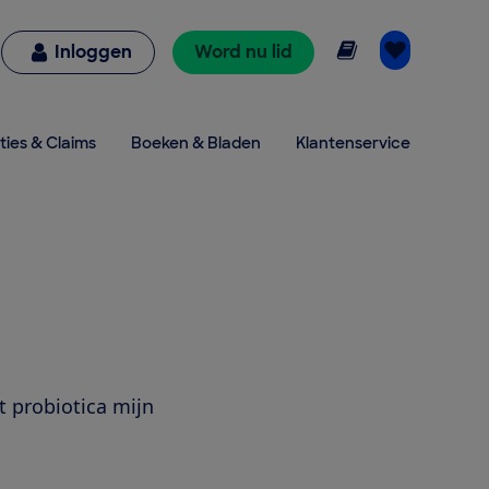
Online lezen
Inloggen
Word nu lid
ties & Claims
Boeken & Bladen
Klantenservice
t probiotica mijn