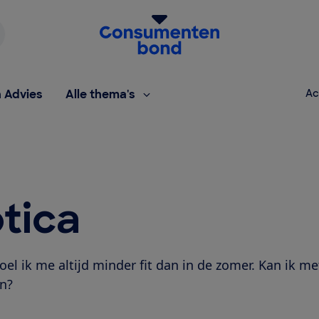
Homepage van de Consumentenbond
h Advies
Alle thema's
Ac
tica
oel ik me altijd minder fit dan in de zomer. Kan ik me
n?