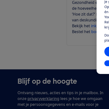
Je
Gezondheid en voed
Op
de hoeveelheid vrag
én
‘Hoe zit dat?’ sele
Yo
van deskundigen.
Re
Bekijk het
inkijkexe
kr
Bestel het
boek 'Hoe
Do
pl
In
Blijf op de hoogte
Ontvang nieuws, acties en tips in je mailbox. In
onze
privacyverklaring
lees je hoe we omgaan
met je persoonsgegevens en e-mails voor je