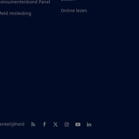
Consumentenbond Panel
Online lezen
eld misleiding
RSS-feed nieuws
Facebook
Twitter
Instagram
Youtube
LinkedIn
ankelijkheid