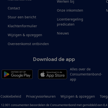
Werken bij
Contact
Onze inkomsten
M
Stuur een bericht
Licentieregeling
predicaten
Klachtenformulier
Nieuws
Wijzigen & opzeggen
Overeenkomst ontbinden
Download de app
Alles over de
Consumentenbond-
app
Cookiebeleid
Privacyvoorkeuren
Wijzigen & opzeggen
Toeg
12.901
consumenten
beoordelen de Consumentenbond
met gemiddeld een
8,4