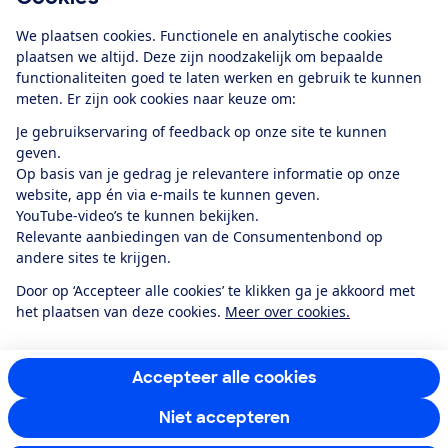
Download de app
We plaatsen cookies. Functionele en analytische cookies
plaatsen we altijd. Deze zijn noodzakelijk om bepaalde
functionaliteiten goed te laten werken en gebruik te kunnen
meten. Er zijn ook cookies naar keuze om:
Alles over de
Consumentenbond-
Je gebruikservaring of feedback op onze site te kunnen
app
geven.
Op basis van je gedrag je relevantere informatie op onze
website, app én via e-mails te kunnen geven.
Algemene Voorwaarden
Privacyverklaring
YouTube-video’s te kunnen bekijken.
Cookiebeleid
Privacyvoorkeuren
Wijzigen & opzeggen
Relevante aanbiedingen van de Consumentenbond op
Toegankelijkheid
andere sites te krijgen.
RSS-feed nieuws
Facebook
Twitter
Instagram
Youtube
LinkedIn
Door op ‘Accepteer alle cookies’ te klikken ga je akkoord met
het plaatsen van deze cookies.
Meer over cookies.
12.901
consumenten
beoordelen de Consumentenbond
met gemiddeld
een
8,4
Accepteer alle cookies
Niet accepteren